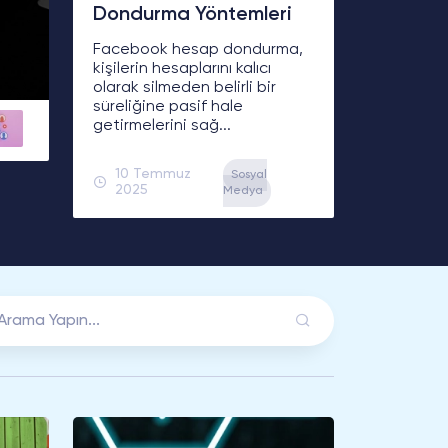
Dondurma Yöntemleri
Tinder Hesap Silme Nasıl 
Facebook hesap dondurma,
kişilerin hesaplarını kalıcı
olarak silmeden belirli bir
süreliğine pasif hale
getirmelerini sağ...
10 Temmuz
Sosyal
2025
Medya