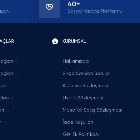
40+
ışan
Sosyal Medya Platformu
RAÇLAR
KURUMSAL
açları
Hakkımızda
açları
Sıkça Sorulan Sorular
arı
Kullanım Sözleşmesi
ları
Üyelik Sözleşmesi
rı
Mesafeli Satış Sözleşmesi
r
İade Koşulları
Gizlilik Politikası