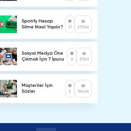
Spotify Hesap
Silme Nasıl Yapılır?
31
27566
Sosyal Medya Öne
Çıkmak İçin 7 İpucu
6
3360
Müşteriler İçin
Sözler
5
19406