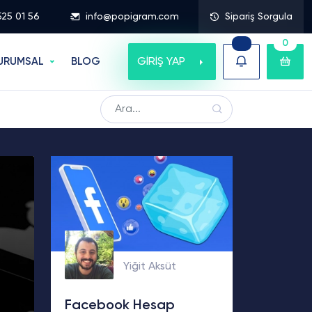
525 01 56
info@popigram.com
Sipariş Sorgula
0
GİRİŞ YAP
URUMSAL
BLOG
Yiğit Aksüt
Facebook Hesap