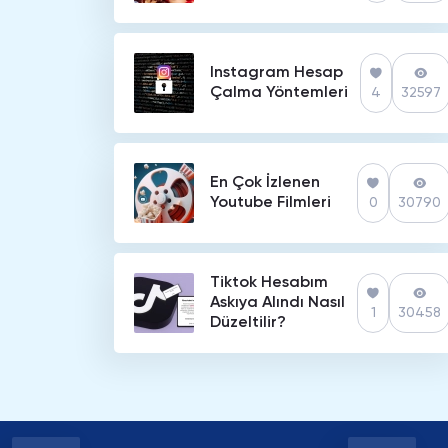
Instagram Hesap
Çalma Yöntemleri
4
32597
En Çok İzlenen
Youtube Filmleri
0
30790
Tiktok Hesabım
Askıya Alındı Nasıl
1
30458
Düzeltilir?