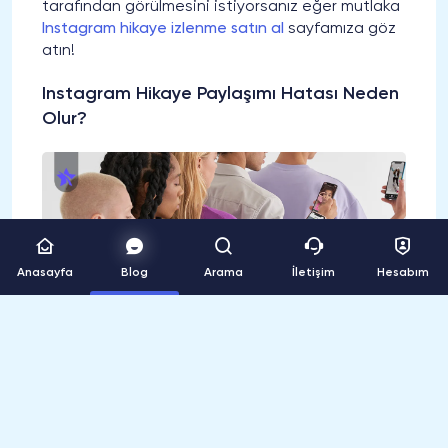
tarafından görülmesini istiyorsanız eğer mutlaka
Instagram hikaye izlenme satın al
sayfamıza göz
atın!
Instagram Hikaye Paylaşımı Hatası Neden
Olur?
Anasayfa
Blog
Arama
İletişim
Hesabım
Instagram
hikaye paylaşımındaki hatalar, pek çok
farklı sebepten kaynaklanabilir ve bu sebeplerin
birleşimi, çözüm bulmayı daha karmaşık hale
getirebilir. Uygulamanın eski bir versiyonunu