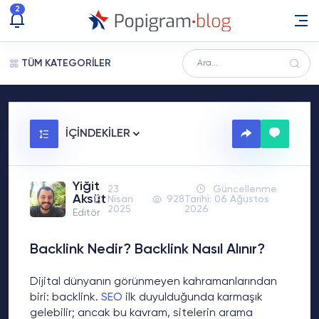
2
TÜM KATEGORİLER
İÇİNDEKİLER
Yiğit
23
Güncellenme
Aksüt
Nisan
928
Tarihi: 06 Ağustos
2025
2026
Editör
Backlink Nedir? Backlink Nasıl Alınır?
Dijital dünyanın görünmeyen kahramanlarından
biri: backlink.
SEO
ilk duyulduğunda karmaşık
gelebilir; ancak bu kavram, sitelerin arama