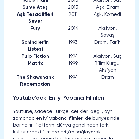
Kaçış Planı
2013
Aksiyon, Suç
Su ve Ateş
2013
Aşk, Dram
Aşk Tesadüfleri
2011
Aşk, Komedi
Sever
Fury
2014
Aksiyon,
Savaş
Schindler'in
1993
Dram, Tarih
Listesi
Pulp Fiction
1994
Aksiyon, Suç
Matrix
1999
Bilim Kurgu,
Aksiyon
The Shawshank
1994
Dram
Redemption
Youtube’daki En İyi Yabancı Filmleri
Youtube, sadece Türkçe içerikleri değil, aynı
zamanda en iyi yabancı filmleri de bünyesinde
barındırır. Platform, dünya genelinden farklı
kültürlerdeki filmlere erişim sağlayarak
izleyicilere zengin bir film deneyimi sunar. Bu