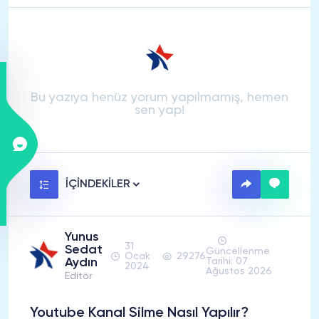
Bu yazıya henüz yorum yapılmamış, hemen
sen yap!
İÇİNDEKİLER
Yunus
31
Sedat
Güncellenme
Ocak
29276
Aydın
Tarihi: 07
2024
Ağustos 2026
Editör
Youtube Kanal Silme Nasıl Yapılır?