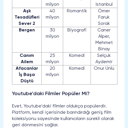
milyon
Istanbul
Aşk
40
Romantik
Ömer
Tesadüfleri
milyon
Faruk
Sever 2
Sorak
Bergen
30
Biyografi
Caner
milyon
Alper,
Mehmet
Binay
Canım
25
Komedi
Selçuk
Ailem
milyon
Aydemir
Afacanlar
20
Komedi
Onur Ünlü
İş Başa
milyon
Düştü
Youtube’daki Filmler Popüler Mi?
Evet, Youtube'daki filmler oldukça popülerdir.
Platform, kendi içerisinde barındırdığı geniş film
koleksiyonu sayesinde kullanıcıların sürekli olarak
geri dönmesini sağlar.