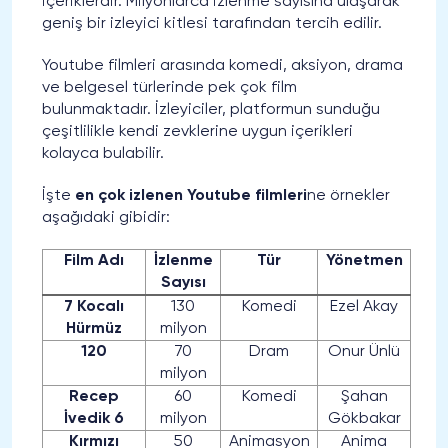
içeriklerdir. Milyonlarca izlenme sayısına ulaşarak
geniş bir izleyici kitlesi tarafından tercih edilir.
Youtube filmleri arasında komedi, aksiyon, drama
ve belgesel türlerinde pek çok film
bulunmaktadır. İzleyiciler, platformun sunduğu
çeşitlilikle kendi zevklerine uygun içerikleri
kolayca bulabilir.
İşte
en çok izlenen Youtube filmleri
ne örnekler
aşağıdaki gibidir:
Film Adı
İzlenme
Tür
Yönetmen
Sayısı
7 Kocalı
130
Komedi
Ezel Akay
Hürmüz
milyon
120
70
Dram
Onur Ünlü
milyon
Recep
60
Komedi
Şahan
İvedik 6
milyon
Gökbakar
Kırmızı
50
Animasyon
Anima