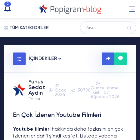
2
TÜM KATEGORİLER
İÇİNDEKİLER
Yunus
31
Sedat
Güncellenme
Ocak
30798
Aydın
Tarihi: 07
2024
Ağustos 2026
Editör
En Çok İzlenen Youtube Filmleri
Youtube filmleri
hakkında daha fazlasını en çok
izlenenler dahil şimdi keşfet. Listede yabancı