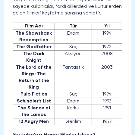
sayede kullanıcılar, farklı dillerdeki ve kültürlerden
gelen filmleri keşfetme şansına sahiptir.
Film Adı
Tür
Yıl
The Shawshank
Dram
1994
Redemption
The Godfather
Suç
1972
The Dark
Aksiyon
2008
Knight
The Lord of the
Fantastik
2003
Rings: The
Return of the
King
Pulp Fiction
Suç
1994
Schindler's List
Dram
1993
The Silence of
Korku
1991
the Lambs
12 Angry Men
Gerilim
1957
Youtube’da Hangi Filmler İzlenir?