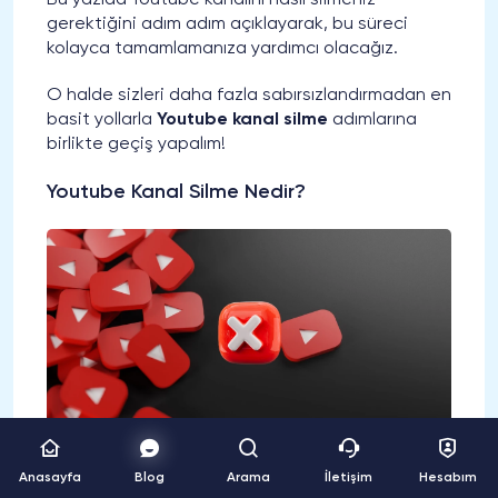
Bu yazıda Youtube kanalını nasıl silmeniz
gerektiğini adım adım açıklayarak, bu süreci
kolayca tamamlamanıza yardımcı olacağız.
O halde sizleri daha fazla sabırsızlandırmadan en
basit yollarla
Youtube kanal silme
adımlarına
birlikte geçiş yapalım!
Youtube Kanal Silme Nedir?
Anasayfa
Blog
Arama
İletişim
Hesabım
Youtube kanalını silme, kullanıcıların oluşturdukları