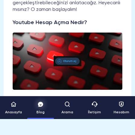
gerçekleştirebileceğinizi anlatacağız. Heyecanlı
mısınız? O zaman başlayalım!
Youtube Hesap Açma Nedir?
Youtube hesap açma, Youtube platformunda
kişisel bir hesap oluşturma işlemidir. Bu hesap
Anasayfa
Blog
Arama
İletişim
Hesabım
sayesinde kendi videolarınızı yükleyebilir, diğer
kullanıcıların videolarını beğenebilir ve yorum
yapabilirsiniz. Ayrıca bu hesap üzerinden favori
videolarınızı kaydedebilir ve çeşitli aboneliklerle