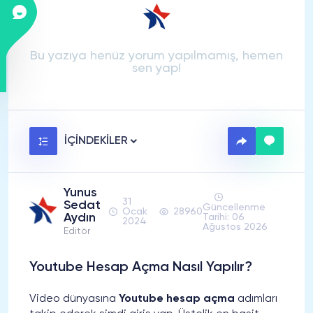
Bu yazıya henüz yorum yapılmamış, hemen
sen yap!
İÇİNDEKİLER
Yunus
31
Sedat
Güncellenme
Ocak
28960
Aydın
Tarihi: 06
2024
Ağustos 2026
Editör
Youtube Hesap Açma Nasıl Yapılır?
Video dünyasına
Youtube hesap açma
adımları