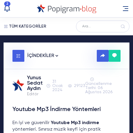
2
TÜM KATEGORİLER
İÇİNDEKİLER
Yunus
31
Sedat
Güncellenme
Ocak
29123
Aydın
Tarihi: 06
2024
Ağustos 2026
Editör
Youtube Mp3 İndirme Yöntemleri
En iyi ve güvenilir
Youtube Mp3 indirme
yöntemleri. Sınırsız müzik keyfi için pratik