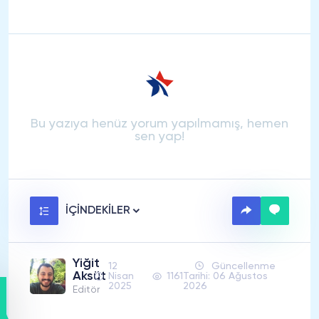
Bu yazıya henüz yorum yapılmamış, hemen
sen yap!
İÇİNDEKİLER
Yiğit
12
Güncellenme
Aksüt
Nisan
1161
Tarihi: 06 Ağustos
2025
2026
Editör