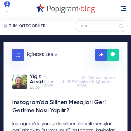
2
TÜM KATEGORİLER
İÇİNDEKİLER
Yiğit
12
Güncellenme
Aksüt
Nisan
1099
Tarihi: 05 Ağustos
2025
2026
Editör
Instagram'da Silinen Mesajları Geri
Getirme Nasıl Yapılır?
Instagram’da yanlışlıkla silinen önemli mesajları
geri almak mı istiyorsunuz? Instagram, kaybolan