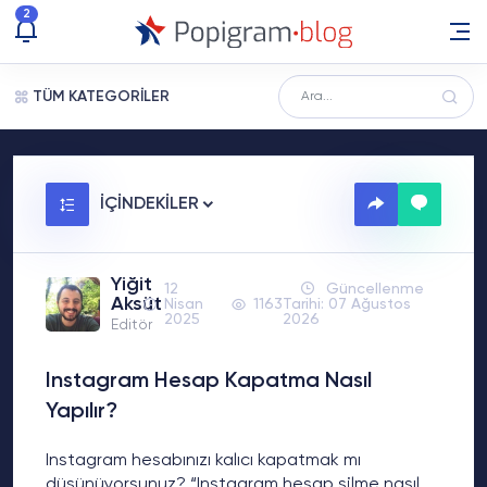
2
TÜM KATEGORİLER
İÇİNDEKİLER
Yiğit
12
Güncellenme
Aksüt
Nisan
1163
Tarihi: 07 Ağustos
2025
2026
Editör
Instagram Hesap Kapatma Nasıl
Yapılır?
Instagram hesabınızı kalıcı kapatmak mı
düşünüyorsunuz? “Instagram hesap silme nasıl