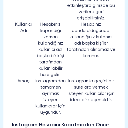
etkinleştirdiğinizde bu
verilere geri
erişebilirsiniz.
Kullanıcı
Hesabınız
Hesabınız
Adı
kapandığı
dondurulduğunda,
zaman
kullandığınız kullanıcı
kullandığınız
adı başka kişiler
kullanıcı adı
tarafından alınamaz ve
başka bir kişi
korunur.
tarafından
kullanılabilir
hale gelir.
Amaç
Instagram'dan
Instagram'a geçici bir
tamamen
süre ara vermek
ayrılmak
isteyen kullanıcılar için
isteyen
ideal bir seçenektir.
kullanıcılar için
uygundur.
Instagram Hesabını Kapatmadan Önce