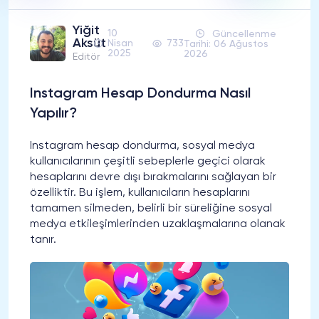
Yiğit
10
Güncellenme
Aksüt
Nisan
733
Tarihi: 06 Ağustos
2025
2026
Editör
Instagram Hesap Dondurma Nasıl
Yapılır?
Instagram hesap dondurma, sosyal medya
kullanıcılarının çeşitli sebeplerle geçici olarak
hesaplarını devre dışı bırakmalarını sağlayan bir
özelliktir. Bu işlem, kullanıcıların hesaplarını
tamamen silmeden, belirli bir süreliğine sosyal
medya etkileşimlerinden uzaklaşmalarına olanak
tanır.