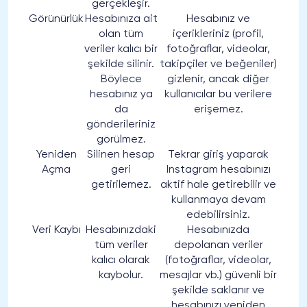
gerçekleşir.
Görünürlük
Hesabınıza ait
Hesabınız ve
olan tüm
içerikleriniz (profil,
veriler kalıcı bir
fotoğraflar, videolar,
şekilde silinir.
takipçiler ve beğeniler)
Böylece
gizlenir, ancak diğer
hesabınız ya
kullanıcılar bu verilere
da
erişemez.
gönderileriniz
görülmez.
Yeniden
Silinen hesap
Tekrar giriş yaparak
Açma
geri
Instagram hesabınızı
getirilemez.
aktif hale getirebilir ve
kullanmaya devam
edebilirsiniz.
Veri Kaybı
Hesabınızdaki
Hesabınızda
tüm veriler
depolanan veriler
kalıcı olarak
(fotoğraflar, videolar,
kaybolur.
mesajlar vb.) güvenli bir
şekilde saklanır ve
hesabınızı yeniden