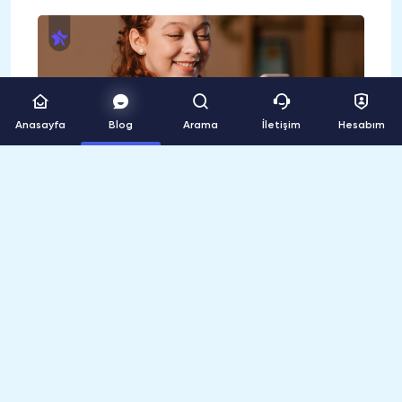
Anasayfa
Blog
Arama
İletişim
Hesabım
Instagram
hesabınızı geçici olarak dondurmak,
profilinizin ve etkileşimlerinizin gizlenmesini
sağlayan bir işlemdir. Hesabınızı dondurduğunuz
zaman, paylaşımlarınız, beğenileriniz ve
yorumlarınız geçici olarak görünmez hale gelir. Bu
süre boyunca, takipçileriniz ve diğer kullanıcılar
profilinize erişemez veya sizinle herhangi bir
etkileşimde bulunamazlar.
Hesabınızı yeniden aktif hale getirene kadar bu