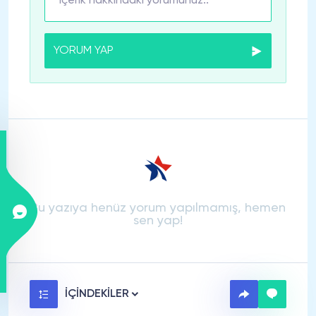
YORUM YAP
Bu yazıya henüz yorum yapılmamış, hemen
sen yap!
İÇİNDEKİLER