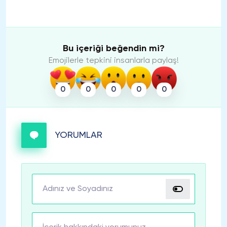
Bu içeriği beğendin mi?
Emojilerle tepkini insanlarla paylaş!
0
0
0
0
0
YORUMLAR