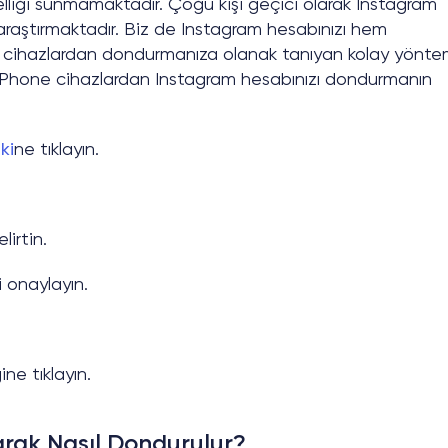
liği sunmamaktadır. Çoğu kişi geçici olarak Instagram
 araştırmaktadır. Biz de Instagram hesabınızı hem
 cihazlardan dondurmanıza olanak tanıyan kolay yönte
ve iPhone cihazlardan Instagram hesabınızı dondurmanın
ki
ne tıklayın.
irtin.
 onaylayın.
ne tıklayın.
arak Nasıl Dondurulur?