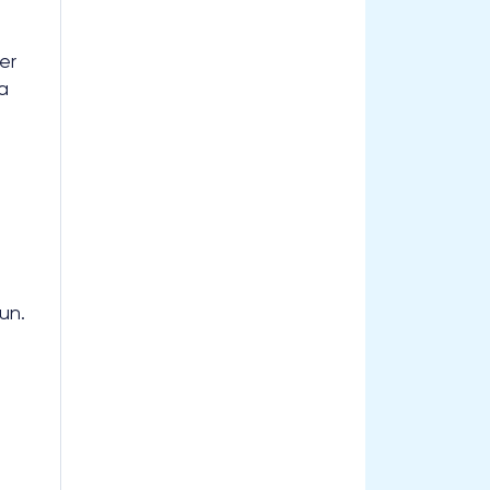
er
a
un.