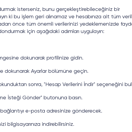
durmak isterseniz, bunu gerçekleştirebileceğiniz bir
n ki bu işlem geri alınamaz ve hesabınıza ait tüm veril
rmadan önce tüm önemli verilerinizi yedeklemenizde fayd
k dondurmak için aşağıdaki adımları uygulayın:
mgesine dokunarak profilinize gidin.
e dokunarak Ayarlar bölümüne geçin.
okunduktan sonra, "Hesap Verilerini İndir" seçeneğini bul
irme İsteği Gönder" butonuna basın.
ığı bağlantıyı e-posta adresinize gönderecek.
i bilgisayarınıza indirebilirsiniz.