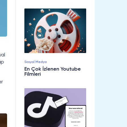
yal
ap
Sosyal Medya
En Çok İzlenen Youtube
Filmleri
er