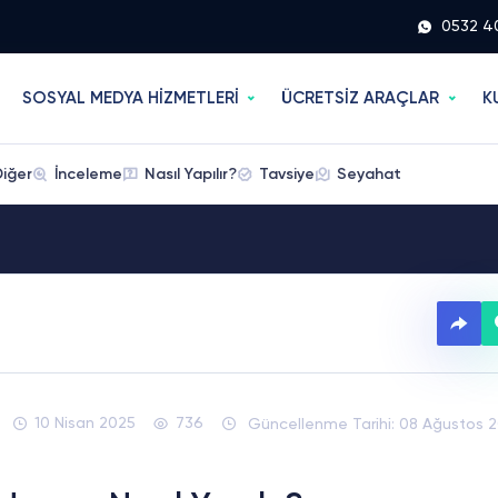
0532 4
SOSYAL MEDYA HİZMETLERİ
ÜCRETSİZ ARAÇLAR
K
Diğer
İnceleme
Nasıl Yapılır?
Tavsiye
Seyahat
10 Nisan 2025
736
Güncellenme Tarihi: 08 Ağustos 