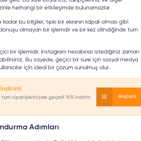
le gelir. Bu süre boyunca, takipçileriniz ve diğer
sizinle herhangi bir etkileşimde bulunamazlar.
adar bu bilgiler, tıpkı bir ekranın kapalı olması gibi
 dönüşü olmayan bir işlemdir ve bir kez silindiğinde tüm
i bir işlemidir. Instagram hesabınızı istediğiniz zaman
abilirsiniz. Bu sayede, geçici bir süre için sosyal medya
lanıcılar için ideal bir çözüm sunulmuş olur.
 İndirim!
ilksiparis
tüm siparişlerinizde geçerli %15 indirim
ondurma Adımları