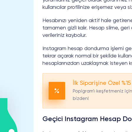
yorumlarınız geçici olarak görünmez ha
kullanıcılar profilinize erişemez veya 
Hesabınızı yeniden aktif hale getirene k
tamamen gizli kalır. Hesap silme, geri
verileriniz kaybolur.
Instagram hesap dondurma işlemi geçic
tekrar açarak normal bir şekilde kullan
hesaplarınızdan uzaklaşmak isteyen kul
İlk Siparişine Özel %15
Popigram’ı keşfetmeniz için 
bizden!
Geçici Instagram Hesap D