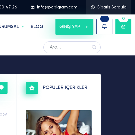
00 47 26
info@popigram.com
Sipariş Sorgula
0
GİRİŞ YAP
URUMSAL
BLOG
POPÜLER İÇERİKLER
2026