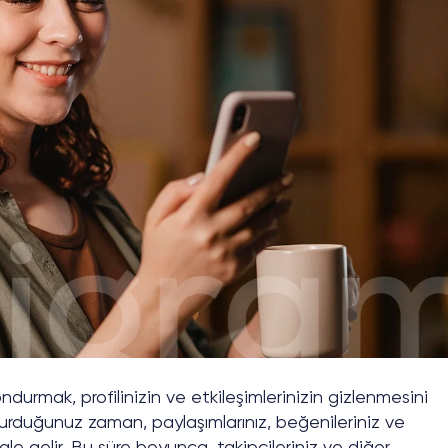
ndurmak, profilinizin ve etkileşimlerinizin gizlenmesini
durduğunuz zaman, paylaşımlarınız, beğenileriniz ve