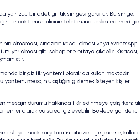
a yalnızca bir adet gri tik simgesi görünür. Bu simge,
ını ancak henüz alıcının telefonuna teslim edilmediğin
işiminin olmaması, cihazının kapalı olması veya WhatsApp
utuyor olması gibi sebeplerle ortaya çıkabilir. Kısacası,
şmamıştır.
amanda bir gizlilik yöntemi olarak da kullanılmaktadır.
u yöntem, mesajın ulaştığını gizlemek isteyen kişiler
en mesajın durumu hakkında fikir edinmeye çalışırken; alı
önlemler alarak bu süreci gizleyebilir. Böylece gönderici
a ulaşır ancak karşı tarafın cihazına geçmezse, kullanıc