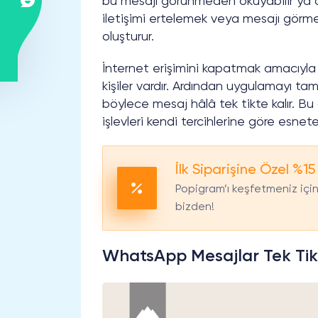
bu mesajı görünmeden okuyabilir ya d
iletişimi ertelemek veya mesajı görme
oluşturur.
İnternet erişimini kapatmak amacıyla
kişiler vardır. Ardından uygulamayı t
böylece mesaj hâlâ tek tikte kalır. Bu
işlevleri kendi tercihlerine göre esneteb
İlk Siparişine Özel %15
Popigram’ı keşfetmeniz için 
bizden!
WhatsApp Mesajlar Tek Tik 