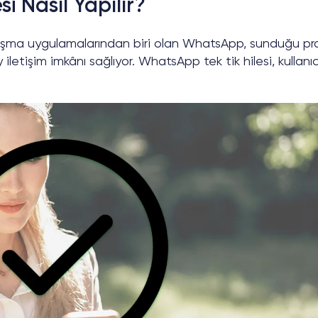
i Nasıl Yapılır?
şma uygulamalarından biri olan WhatsApp, sunduğu pra
y iletişim imkânı sağlıyor. WhatsApp tek tik hilesi, kullanıc