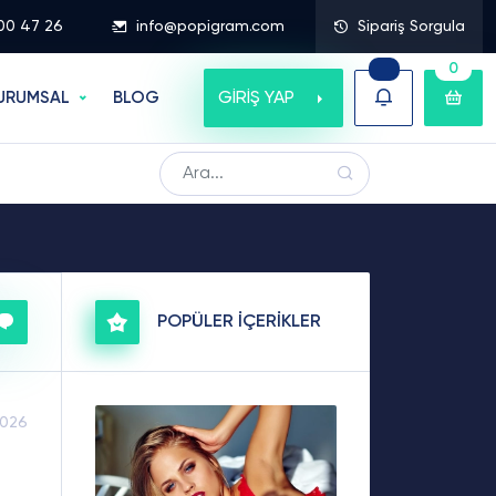
00 47 26
info@popigram.com
Sipariş Sorgula
0
GİRİŞ YAP
URUMSAL
BLOG
POPÜLER İÇERİKLER
2026