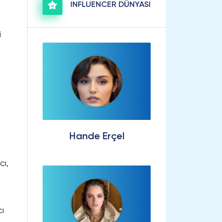
INFLUENCER DÜNYASI
i
Hande Erçel
cı,
ı