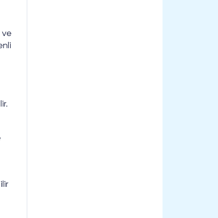
 ve
nli
;
r.
e
lir