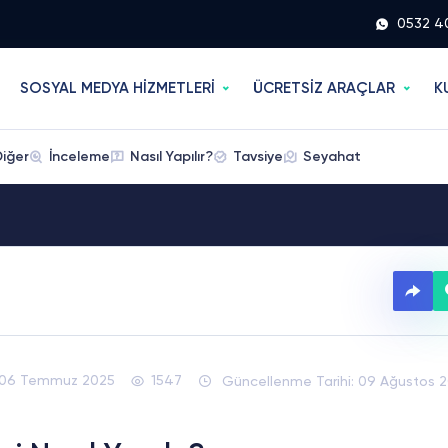
0532 4
SOSYAL MEDYA HİZMETLERİ
ÜCRETSİZ ARAÇLAR
K
Diğer
İnceleme
Nasıl Yapılır?
Tavsiye
Seyahat
06 Temmuz 2025
1547
Güncellenme Tarihi: 09 Ağustos 