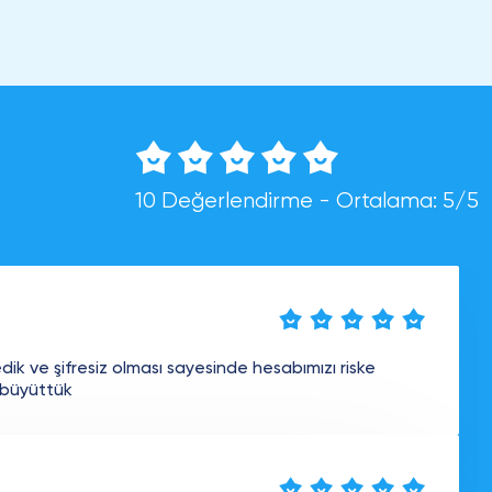
10 Değerlendirme - Ortalama: 5/5
ik ve şifresiz olması sayesinde hesabımızı riske
 büyüttük