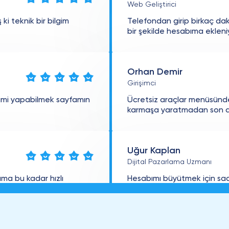
Web Geliştirici
i teknik bir bilgim
Telefondan girip birkaç dak
bir şekilde hesabıma ekleni
Orhan Demir
Girişimci
imi yapabilmek sayfamın
Ücretsiz araçlar menüsünde
karmaşa yaratmadan son d
Uğur Kaplan
Dijital Pazarlama Uzmanı
bıma bu kadar hızlı
Hesabımı büyütmek için saa
profilimin etkileşimini artır