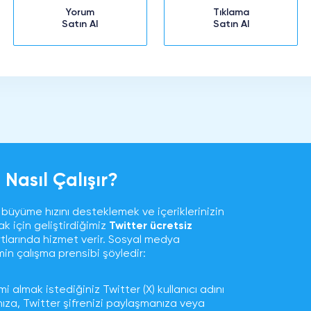
Yorum
Tıklama
Satın Al
Satın Al
 Nasıl Çalışır?
ın büyüme hızını desteklemek ve içeriklerinizin
k için geliştirdiğimiz
Twitter ücretsiz
rtlarında hizmet verir. Sosyal medya
min çalışma prensibi şöyledir:
i almak istediğiniz Twitter (X) kullanıcı adını
anıza, Twitter şifrenizi paylaşmanıza veya