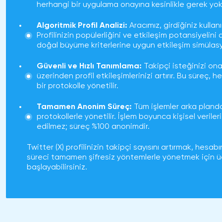
herhangi bir uygulama onayına kesinlikle gerek yok
Algoritmik Profil Analizi:
Aracımız, girdiğiniz kullan
Profilinizin popülerliğini ve etkileşim potansiyelin
doğal büyüme kriterlerine uygun etkileşim simülasyo
Güvenli ve Hızlı Tanımlama:
Takipçi isteğinizi ona
üzerinden profil etkileşimlerinizi artırır. Bu süreç
bir protokolle yönetilir.
Tamamen Anonim Süreç:
Tüm işlemler arka planda, 
protokollerle yönetilir. İşlem boyunca kişisel veriler
edilmez; süreç %100 anonimdir.
Twitter (X) profilinizin takipçi sayısını artırmak, hes
süreci tamamen şifresiz yöntemlerle yönetmek için ü
başlayabilirsiniz.