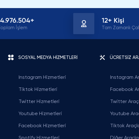
Cenk Arslan
Sosyal Medya Yöneticisi
kazanmak hem çok kolay
Şifremi paylaşmak zorunda k
14.976.504+
12+ Kişi
oldu kesinlikle çok güvenilir
oplam İşlem
Tam Zamanlı Çal
SOSYAL MEDYA HİZMETLERİ
ÜCRETSİZ A
Instagram Hizmetleri
Instagram Ar
Tiktok Hizmetleri
Facebook Ar
Twitter Hizmetleri
Twitter Araçl
Youtube Hizmetleri
Youtube Araç
Facebook Hizmetleri
Tiktok Araçla
Spotify Hizmetleri
Diğer Araçla