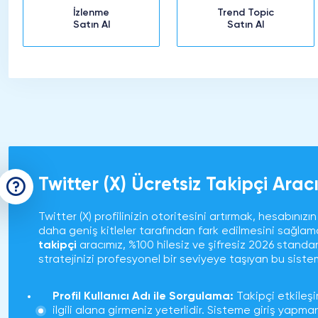
İzlenme
Trend Topic
Satın Al
Satın Al
Twitter (X) Ücretsiz Takipçi Aracı
Twitter (X) profilinizin otoritesini artırmak, hesabınız
daha geniş kitleler tarafından fark edilmesini sağlama
takipçi
aracımız, %100 hilesiz ve şifresiz 2026 standa
stratejinizi profesyonel bir seviyeye taşıyan bu siste
Profil Kullanıcı Adı ile Sorgulama:
Takipçi etkileşim
ilgili alana girmeniz yeterlidir. Sisteme giriş yapm