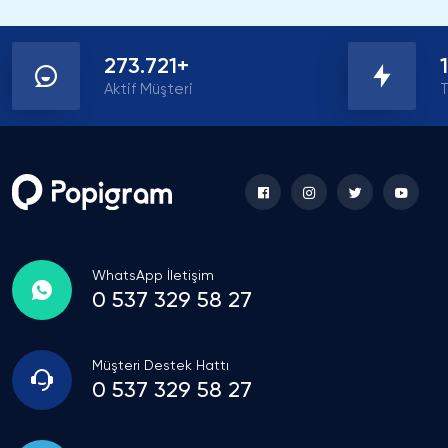
Melis Yıldırım
İçerik Üreticisi
İstenen basit görevleri tamamlayarak anında takipçi 
273.721+
hem de hızlı ilerleyen bir süreç
Aktif Müşteri
T
WhatsApp İletişim
0 537 329 58 27
Müşteri Destek Hattı
0 537 329 58 27