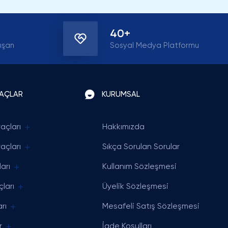
almadan takipçi sayımı artırabilmek en büyük artısı
40+
ışan
Sosyal Medya Platformu
RAÇLAR
KURUMSAL
açları
Hakkımızda
açları
Sıkça Sorulan Sorular
arı
Kullanım Sözleşmesi
ları
Üyelik Sözleşmesi
rı
Mesafeli Satış Sözleşmesi
r
İade Koşulları