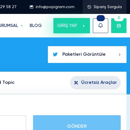
329 58 27
info@popigram.com
Sipariş Sorgula
0
GİRİŞ YAP
URUMSAL
BLOG
Paketleri Görüntüle
d Topic
Ücretsiz Araçlar
GÖNDER