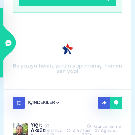
Bu yazıya henüz yorum yapılmamış, hemen
sen yap!
İÇİNDEKİLER
Yiğit
03
Güncellenme
Aksüt
Temmuz
2147
Tarihi: 07 Ağustos
2025
2026