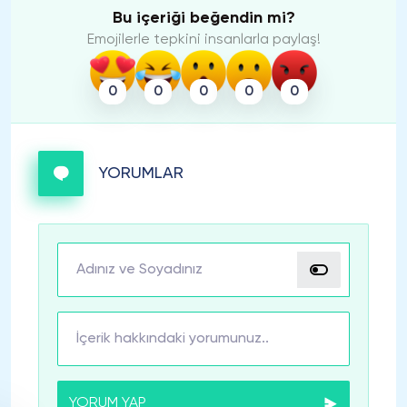
Bu içeriği beğendin mi?
Emojilerle tepkini insanlarla paylaş!
0
0
0
0
0
YORUMLAR
YORUM YAP