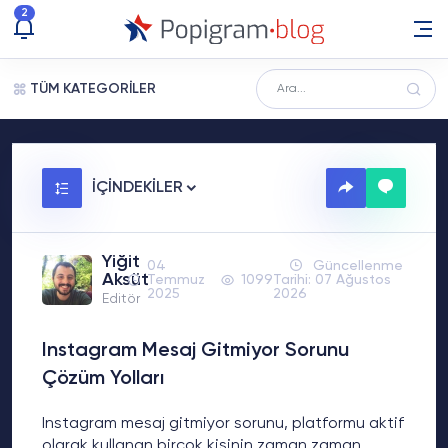
2
TÜM KATEGORİLER
İÇİNDEKİLER
Yiğit
04
Güncellenme
Aksüt
Temmuz
1099
Tarihi: 07 Ağustos
2025
2026
Editör
Instagram Mesaj Gitmiyor Sorunu
Çözüm Yolları
Instagram mesaj gitmiyor sorunu, platformu aktif
olarak kullanan birçok kişinin zaman zaman