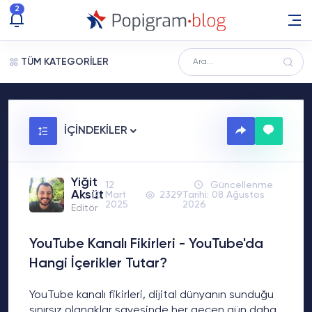
2
TÜM KATEGORİLER
İÇİNDEKİLER
Yiğit
12
Güncellenme
Aksüt
Mart
2329
Tarihi: 08 Ağustos
2025
2026
Editör
YouTube Kanalı Fikirleri - YouTube'da
Hangi İçerikler Tutar?
YouTube kanalı fikirleri, dijital dünyanın sunduğu
sınırsız olanaklar sayesinde her geçen gün daha