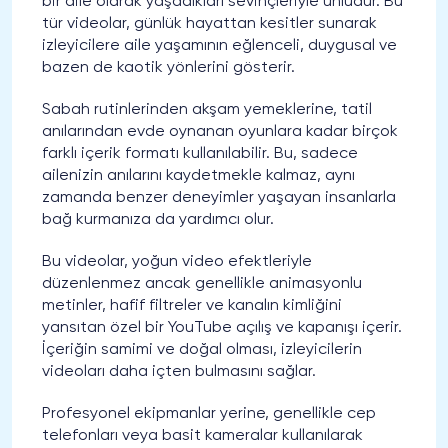
bir aile olarak yaşadıkları sevinçleriyle ünlüdür. Bu
tür videolar, günlük hayattan kesitler sunarak
izleyicilere aile yaşamının eğlenceli, duygusal ve
bazen de kaotik yönlerini gösterir.
Sabah rutinlerinden akşam yemeklerine, tatil
anılarından evde oynanan oyunlara kadar birçok
farklı içerik formatı kullanılabilir. Bu, sadece
ailenizin anılarını kaydetmekle kalmaz, aynı
zamanda benzer deneyimler yaşayan insanlarla
bağ kurmanıza da yardımcı olur.
Bu videolar, yoğun video efektleriyle
düzenlenmez ancak genellikle animasyonlu
metinler, hafif filtreler ve kanalın kimliğini
yansıtan özel bir YouTube açılış ve kapanışı içerir.
İçeriğin samimi ve doğal olması, izleyicilerin
videoları daha içten bulmasını sağlar.
Profesyonel ekipmanlar yerine, genellikle cep
telefonları veya basit kameralar kullanılarak