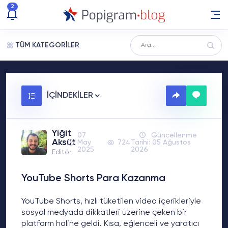
2
TÜM KATEGORİLER
İÇİNDEKİLER
Yiğit
07
Güncellenme
Aksüt
May
724
Tarihi: 05 Ağustos
2025
2026
Editör
YouTube Shorts Para Kazanma
YouTube Shorts, hızlı tüketilen video içerikleriyle
sosyal medyada dikkatleri üzerine çeken bir
platform haline geldi. Kısa, eğlenceli ve yaratıcı