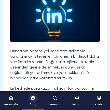
LinkedIn'in potansiyelinden tam anlamıyla
yararlanmak isteyenler için önemli bir fırsat daha
var: Para kazanma. Doğru stratejilerle LinkedIn
üzerinden gelir elde etmek, iş dünyasında
sağlam bir yer edinmek ve yeteneklerinizi farklı
bir şekilde para kazanma mümkün.
LinkedIn’de para kazanmak için takipçi sayınızı
artırmak mı istiyorsunuz? Hemen şimdi
LinkedIn
takipçi satın al
sayfamıza göz atın!
Anasayfa
Blog
Arama
İletişim
Hesabım