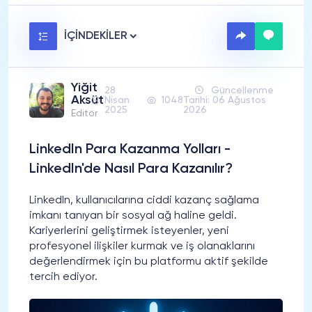
İÇİNDEKİLER
Yiğit
28
Güncellenme
Aksüt
Nisan
1048
Tarihi: 06 Ağustos
2025
2026
Editör
LinkedIn Para Kazanma Yolları -
LinkedIn'de Nasıl Para Kazanılır?
LinkedIn, kullanıcılarına ciddi kazanç sağlama
imkanı tanıyan bir sosyal ağ haline geldi.
Kariyerlerini geliştirmek isteyenler, yeni
profesyonel ilişkiler kurmak ve iş olanaklarını
değerlendirmek için bu platformu aktif şekilde
tercih ediyor.