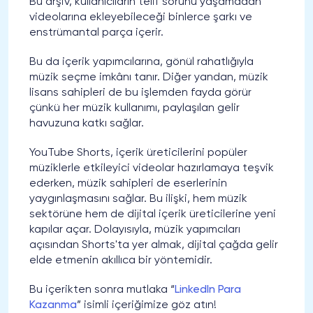
Bu arşiv, kullanıcıların telif sorunu yaşamadan
videolarına ekleyebileceği binlerce şarkı ve
enstrümantal parça içerir.
Bu da içerik yapımcılarına, gönül rahatlığıyla
müzik seçme imkânı tanır. Diğer yandan, müzik
lisans sahipleri de bu işlemden fayda görür
çünkü her müzik kullanımı, paylaşılan gelir
havuzuna katkı sağlar.
YouTube Shorts, içerik üreticilerini popüler
müziklerle etkileyici videolar hazırlamaya teşvik
ederken, müzik sahipleri de eserlerinin
yaygınlaşmasını sağlar. Bu ilişki, hem müzik
sektörüne hem de dijital içerik üreticilerine yeni
kapılar açar. Dolayısıyla, müzik yapımcıları
açısından Shorts'ta yer almak, dijital çağda gelir
elde etmenin akıllıca bir yöntemidir.
Bu içerikten sonra mutlaka “
LinkedIn Para
Kazanma
” isimli içeriğimize göz atın!