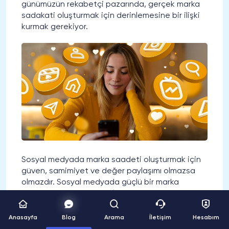
günümüzün rekabetçi pazarında, gerçek marka
sadakati oluşturmak için derinlemesine bir ilişki
kurmak gerekiyor.
Sosyal medyada marka saadeti oluşturmak için
güven, samimiyet ve değer paylaşımı olmazsa
olmazdır. Sosyal medyada güçlü bir marka
sadakati inşa etmek, yalnızca müşteri
kazanmakla kalmaz, aynı zamanda onları sadık
birer savunucuya dönüştürerek, markanın uzun
Anasayfa
Blog
Arama
İletişim
Hesabım
vadeli başarısını garanti eder.