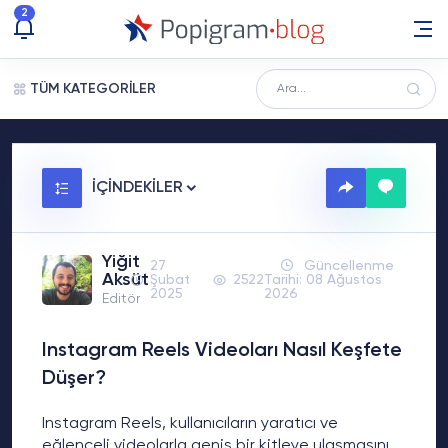
2
TÜM KATEGORİLER
İÇİNDEKİLER
Yiğit
27
Güncellenme
Aksüt
Şubat
2522
Tarihi: 08 Ağustos
2025
2026
Editör
Instagram Reels Videoları Nasıl Keşfete
Düşer?
Instagram Reels, kullanıcıların yaratıcı ve
eğlenceli videolarla geniş bir kitleye ulaşmasını