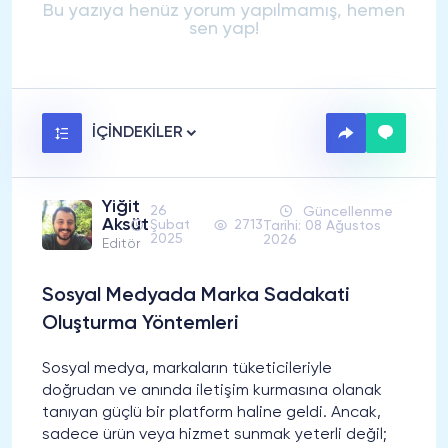
Bu yazıya henüz yorum yapılmamış, hemen
sen yap!
İÇİNDEKİLER
Yiğit
26
Güncellenme
Aksüt
Şubat
2713
Tarihi: 08 Ağustos
2025
2026
Editör
Sosyal Medyada Marka Sadakati
Oluşturma Yöntemleri
Sosyal medya, markaların tüketicileriyle
doğrudan ve anında iletişim kurmasına olanak
tanıyan güçlü bir platform haline geldi. Ancak,
sadece ürün veya hizmet sunmak yeterli değil;