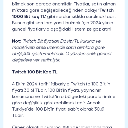
bilmek son derece önemlidir. Fiyatlar, satın alınan
miktara göre değişebileceğinden dolayı
‘Twitch
1000 Bit kaç TL’
gibi sorular sıklıkla sorulmaktadır.
Bunun gibi sorulara yanıt bulmak için 2024 yılının
güncel fiyatlarıyla aşağıdaki listemize göz atın!
Not:
Twitch Bit fiyatları Döviz/TL kuruna ve
mobil/web sitesi üzerinde satın alımlara göre
değişiklik göstermektedir. O yüzden anlık güncel
değerlere yer verilmiştir.
Twitch 100 Bit Kaç TL
4 Ekim 2024 tarihi itibariyle Twitch'te 100 Bit'in
fiyatı 30,61 TL'dir. 100 Bit'in fiyatı, yayıncının
konumuna ve Twitch'in o bölgedeki para birimine
göre değişiklik gösterebilmektedir. Ancak
Türkiye'de, 100 Bit'in fiyatı sabit olarak 30,61
TL'dir.
Örnek olarak bir yayıncı ABD'de yayın yapıyorsa,