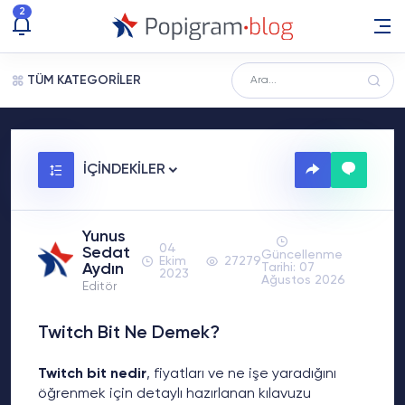
2
TÜM KATEGORİLER
İÇİNDEKİLER
Yunus
04
Sedat
Güncellenme
Ekim
27279
Aydın
Tarihi: 07
2023
Ağustos 2026
Editör
Twitch Bit Ne Demek?
Twitch bit nedir
, fiyatları ve ne işe yaradığını
öğrenmek için detaylı hazırlanan kılavuzu