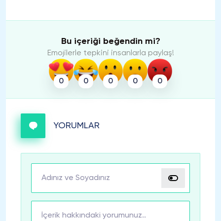
Bu içeriği beğendin mi?
Emojilerle tepkini insanlarla paylaş!
0
0
0
0
0
YORUMLAR