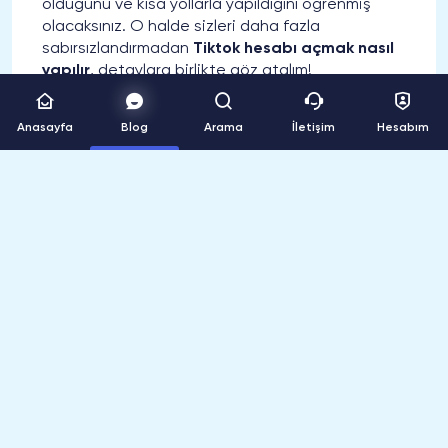
olduğunu ve kısa yollarla yapıldığını öğrenmiş
olacaksınız. O halde sizleri daha fazla
sabırsızlandırmadan
Tiktok hesabı açmak nasıl
yapılır
, detaylara birlikte göz atalım!
Tiktok Hesap Açma Nasıl Yapılır?
Anasayfa
Blog
Arama
İletişim
Hesabım
Tiktok hesap açma
işlemi son dönemde sıklıkla
araştırılan konuların başında gelmektedir.
Özellikle insanlar, Tiktok profilimi oluşturmak için
kayıt olmam gerekir mi gibi sorular sormaktadır.