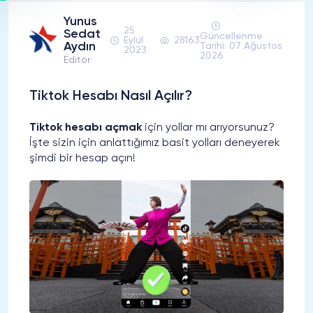
Yunus
25
Sedat
Güncellenme
Eylül
28163
Aydın
Tarihi: 07 Ağustos
2023
2026
Editör
Tiktok Hesabı Nasıl Açılır?
Tiktok hesabı açmak
için yollar mı arıyorsunuz?
İşte sizin için anlattığımız basit yolları deneyerek
şimdi bir hesap açın!