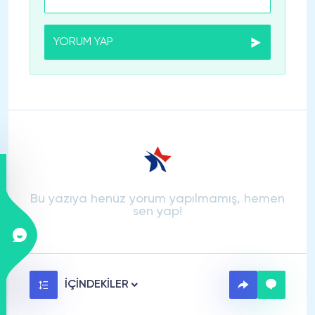
YORUM YAP
Bu yazıya henüz yorum yapılmamış, hemen
sen yap!
İÇİNDEKİLER