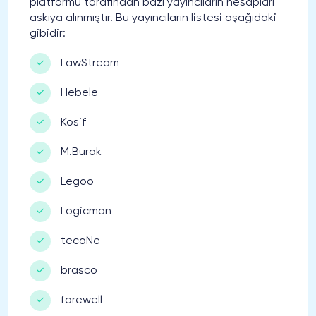
platformu tarafından bazı yayıncıların hesapları
askıya alınmıştır. Bu yayıncıların listesi aşağıdaki
gibidir:
LawStream
Hebele
Kosif
M.Burak
Legoo
Logicman
tecoNe
brasco
farewell