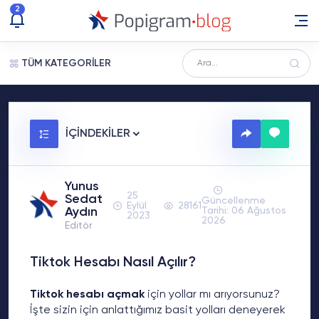
2
TÜM KATEGORİLER
İÇİNDEKİLER
Yunus
25
Sedat
Güncellenme
Eylül
28161
Aydın
Tarihi: 06 Ağustos
2023
2026
Editör
Tiktok Hesabı Nasıl Açılır?
Tiktok hesabı açmak
için yollar mı arıyorsunuz?
İşte sizin için anlattığımız basit yolları deneyerek