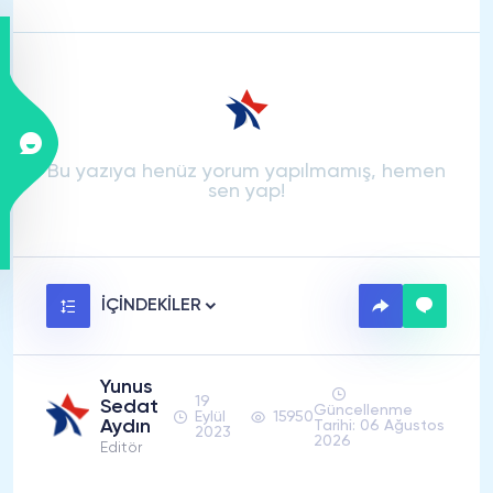
Bu yazıya henüz yorum yapılmamış, hemen
sen yap!
İÇİNDEKİLER
Yunus
19
Sedat
Güncellenme
Eylül
15950
Aydın
Tarihi: 06 Ağustos
2023
2026
Editör