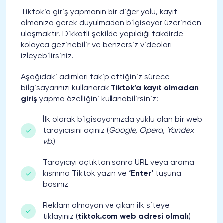
Tiktok’a giriş yapmanın bir diğer yolu, kayıt
olmanıza gerek duyulmadan bilgisayar üzerinden
ulaşmaktır. Dikkatli şekilde yapıldığı takdirde
kolayca gezinebilir ve benzersiz videoları
izleyebilirsiniz.
Aşağıdaki adımları takip ettiğiniz sürece
bilgisayarınızı kullanarak
Tiktok’a kayıt olmadan
giriş
yapma özelliğini kullanabilirsiniz
:
İlk olarak bilgisayarınızda yüklü olan bir web
tarayıcısını açınız (
Google, Opera, Yandex
vb.
)
Tarayıcıyı açtıktan sonra URL veya arama
kısmına Tiktok yazın ve
‘Enter’
tuşuna
basınız
Reklam olmayan ve çıkan ilk siteye
tıklayınız (
tiktok.com web adresi olmalı
)