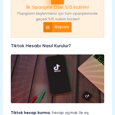
İlk Siparişine Özel %15 İndirim!
Popigram’ı keşfetmeniz için tüm siparişlerinizde
geçerli %15 indirim bizden!
ilksiparis
Tiktok Hesabı Nasıl Kurulur?
Tiktok hesap kurma
, hesap açmak ile eş