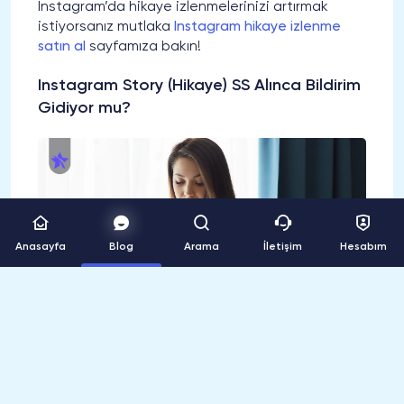
Instagram’da hikaye izlenmelerinizi artırmak
istiyorsanız mutlaka
Instagram hikaye izlenme
satın al
sayfamıza bakın!
Instagram Story (Hikaye) SS Alınca Bildirim
Gidiyor mu?
Anasayfa
Blog
Arama
İletişim
Hesabım
Ekran görüntüsü almak, cihazınızın ekranında
gördüğünüz herhangi bir içeriğin anlık fotoğrafını
kaydetmenizi sağlar. Bu özellik, bilgisayar, akıllı
telefon veya tablet gibi dijital cihazlarda sıkça