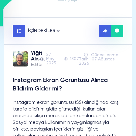
İÇİNDEKİLER
Yiğit
27
Güncellenme
Aksüt
May
1307
Tarihi: 07 Ağustos
2025
2026
Editör
Instagram Ekran Görüntüsü Alınca
Bildirim Gider mi?
Instagram ekran görüntüsü (SS) alındığında karşı
tarafa bildirim gidip gitmediği, kullanıcılar
arasında sıkça merak edilen konulardan biridir.
Sosyal medya kullanımının yaygınlaşmasıyla
birlikte, paylaşılan içeriklerin gizliliği ve