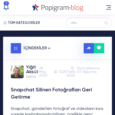
2
TÜM KATEGORİLER
İÇİNDEKİLER
Yiğit
28
Güncellenme
Aksüt
May
1228
Tarihi: 07 Ağustos
2025
2026
Editör
Snapchat Silinen Fotoğrafları Geri
Getirme
Snapchat, gönderilen fotoğraf ve videoların kısa
sürede kaybolmasıyla bilinen, özellikle genç