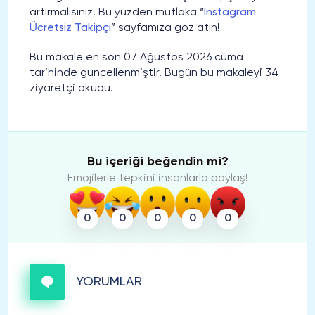
artırmalısınız. Bu yüzden mutlaka “
Instagram
Ücretsiz Takipçi
” sayfamıza göz atın!
Bu makale en son 07 Ağustos 2026 cuma
tarihinde güncellenmiştir. Bugün bu makaleyi 34
ziyaretçi okudu.
Bu içeriği beğendin mi?
Emojilerle tepkini insanlarla paylaş!
0
0
0
0
0
YORUMLAR