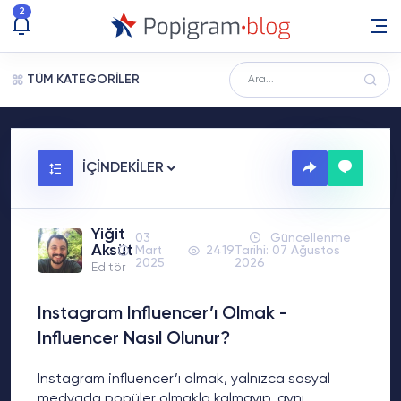
2
TÜM KATEGORİLER
İÇİNDEKİLER
Yiğit
03
Güncellenme
Aksüt
Mart
2419
Tarihi: 07 Ağustos
2025
2026
Editör
Instagram Influencer’ı Olmak -
Influencer Nasıl Olunur?
Instagram influencer’ı olmak, yalnızca sosyal
medyada popüler olmakla kalmayıp, aynı