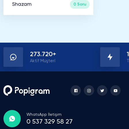
Shazam
0 Soru
273.720+
Aktif Müşteri
T
WhatsApp İletişim
0 537 329 58 27