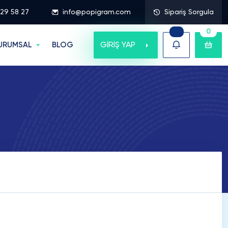
329 58 27
info@popigram.com
Sipariş Sorgula
0
GİRİŞ YAP
URUMSAL
BLOG