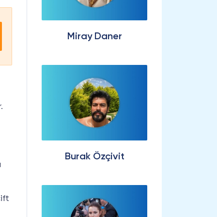
Miray Daner
.
Burak Özçivit
ı
ift