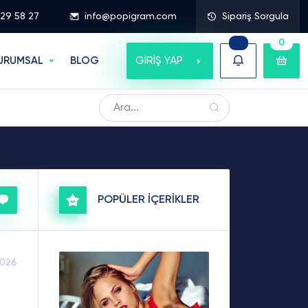
329 58 27
info@popigram.com
Sipariş Sorgula
0
GİRİŞ YAP
URUMSAL
BLOG
POPÜLER İÇERİKLER
2026