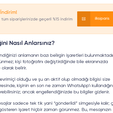
 İndirim!
ilksiparis
tüm siparişlerinizde geçerli %15 indirim
ni Nasıl Anlarsınız?
diğinizi anlamanın bazı belirgin işaretleri bulunmaktadır
rünmez; kişi fotoğrafını değiştirdiğinde bile ekranınızda
larak belirir.
rimiçi olduğu ve şu an aktif olup olmadığı bilgisi size
sinde, kişinin en son ne zaman WhatsApp’ı kullandığın
bilirsiniz; ancak engellendiğinizde bu bilgiler gizlenir.
ajlar sadece tek tik yani “gönderildi” simgesiyle kalır; ç
nı gösteren işaret hiçbir zaman görünmez. Bu, mesajınızın