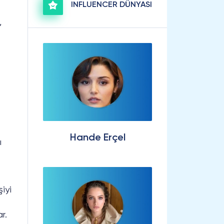
INFLUENCER DÜNYASI
,
Hande Erçel
ı
şiyi
r.