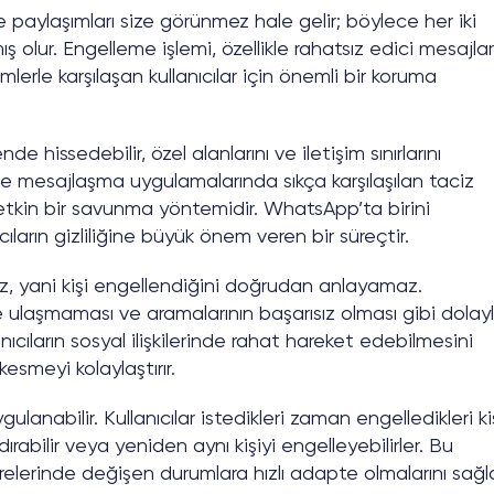
ve paylaşımları size görünmez hale gelir; böylece her iki
anmış olur. Engelleme işlemi, özellikle rahatsız edici mesajlar
lerle karşılaşan kullanıcılar için önemli bir koruma
de hissedebilir, özel alanlarını ve iletişim sınırlarını
 ve mesajlaşma uygulamalarında sıkça karşılaşılan taciz
 etkin bir savunma yöntemidir. WhatsApp’ta birini
ıların gizliliğine büyük önem veren bir süreçtir.
mez, yani kişi engellendiğini doğrudan anlayamaz.
e ulaşmaması ve aramalarının başarısız olması gibi dolayl
llanıcıların sosyal ilişkilerinde rahat hareket edebilmesini
esmeyi kolaylaştırır.
ulanabilir. Kullanıcılar istedikleri zaman engelledikleri ki
ırabilir veya yeniden aynı kişiyi engelleyebilirler. Bu
evrelerinde değişen durumlara hızlı adapte olmalarını sağla