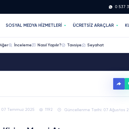
0 537 
SOSYAL MEDYA HİZMETLERİ
ÜCRETSİZ ARAÇLAR
K
Diğer
İnceleme
Nasıl Yapılır?
Tavsiye
Seyahat
07 Temmuz 2025
1192
Güncellenme Tarihi: 07 Ağustos 