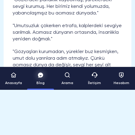
sevgi kurumuş. Her birimiz kendi yolumuzda,
yabancılaşmışız bu acımasız dünyada."
"Umutsuzluk çökerken etrafa, kalplerdeki sevgiye
sarılmalı. Acımasız dünyanın ortasında, insanlıkla
yeniden doğmalı."
"Gözyaşları kurumadan, yürekler buz kesmişken,
umut dolu yarınlara adım atmalıyız. Çünkü
acımasız dünya da değişir, sevgi her şeyi alt
eder."
Anasayfa
Blog
Arama
İletişim
Hesabım
"Güven kırılmış, kalpler donmuş, dostluklar yitmiş.
Acımasız dünya, yeniden ayağa kalkmalı ve
sevgiyle dolmalı."
"Birbirimize tutunmadan, yüreklerimizi açmadan,
bu acımasız dünyada varlık bulmak zor."
"Gözlerimiz kör olmuş, kalplerimiz taş kesilmiş.