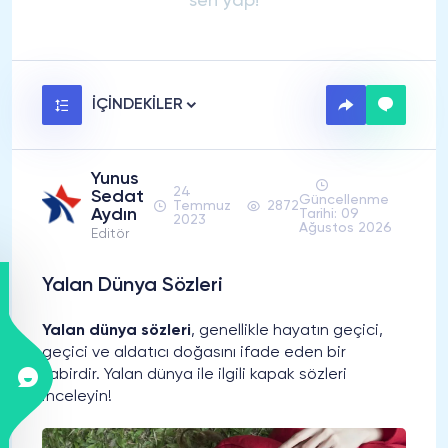
sen yap!
İÇİNDEKİLER
Yunus
24
Sedat
Güncellenme
Temmuz
2872
Aydın
Tarihi: 09
2023
Ağustos 2026
Editör
Yalan Dünya Sözleri
Yalan dünya sözleri
, genellikle hayatın geçici,
geçici ve aldatıcı doğasını ifade eden bir
tabirdir. Yalan dünya ile ilgili kapak sözleri
inceleyin!