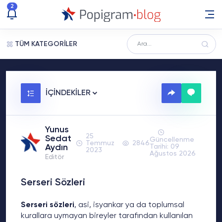
2
TÜM KATEGORİLER
İÇİNDEKİLER
Yunus
25
Sedat
Güncellenme
Temmuz
2846
Aydın
Tarihi: 09
2023
Ağustos 2026
Editör
Serseri Sözleri
Serseri sözleri
, asi, isyankar ya da toplumsal
kurallara uymayan bireyler tarafından kullanılan