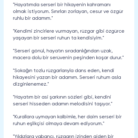
"Hayatımda serseri bir hikayenin kahramanı
olmak istiyorum. Sınırları zorlayan, cesur ve özgür
ruhlu bir adamım."
"Kendimi zincirlere vurmayan, rüzgar gibi özgürce
yaşayan bir serseri ruhun ta kendisiyim."
"Serseri gönül, hayatın sıradanlığından uzak,
macera dolu bir serüvenin peşinden koşar durur."
"Sokağın tozlu rüzgarlarıyla dans eden, kendi
hikayesini yazan bir adamım. Serseri ruhum asla
dizginlenemez."
"Hayatım bir asi şarkının sözleri gibi, kendini
serseri hisseden adamın melodisini taşıyor."
"Kurallara uymayan kalbimle, her daim serseri bir
ruhun eşlikçisi olmaya devam ediyorum."
"Yıldızlara yabancı, rüzgarın izinden giden bir