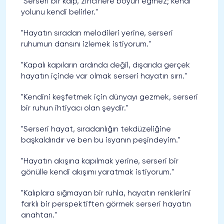
"Serseri bir kalp, zincirlere boyun eğmez; kendi
yolunu kendi belirler."
"Hayatın sıradan melodileri yerine, serseri
ruhumun dansını izlemek istiyorum."
"Kapalı kapıların ardında değil, dışarıda gerçek
hayatın içinde var olmak serseri hayatın sırrı."
"Kendini keşfetmek için dünyayı gezmek, serseri
bir ruhun ihtiyacı olan şeydir."
"Serseri hayat, sıradanlığın tekdüzeliğine
başkaldırıdır ve ben bu isyanın peşindeyim."
"Hayatın akışına kapılmak yerine, serseri bir
gönülle kendi akışımı yaratmak istiyorum."
"Kalıplara sığmayan bir ruhla, hayatın renklerini
farklı bir perspektiften görmek serseri hayatın
anahtarı."