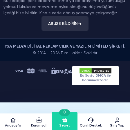
Bu sebeple içerikleri kontrol etme ya da araştırma yükümlülüğü
yoktur. Hukuka ve mevzuata aykırı olduğunu düşündüğünüz
içeriği bize bildirin. Kısa sürede dönüş yapmaya çalışacağız.
ABUSE BİLDİRİN
YSA MEDYA DİJİTAL REKLAMCILIK VE YAZILIM LİMİTED ŞİRKETİ.
© 2014 - 2026 Tüm Hakları Saklıdır.
Bu Sayfa
DMCA ile
korunmaktadır.
0
Anasayfa
Kurumsal
Sepet
Canlı Destek
Giriş Yap