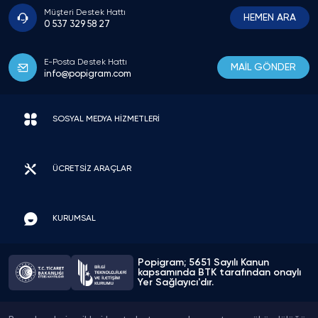
Grafik Tasarımcı
Müşteri Destek Hattı
HEMEN ARA
0 537 329 58 27
Paylaşımlarımın kimseye ulaşmadığı oluyordu, en
azından artık tamamen boş kalmıyor
E-Posta Destek Hattı
MAİL GÖNDER
info@popigram.com
Mert Doğan
Sosyal Medya Editörü
SOSYAL MEDYA HİZMETLERİ
Tweetler bazen iyi olsa da görünmüyordu,
görüntülenme desteği alınca biraz daha
hareketli durdu
ÜCRETSİZ ARAÇLAR
KURUMSAL
Popigram; 5651 Sayılı Kanun
kapsamında BTK tarafından onaylı
Yer Sağlayıcı'dır.