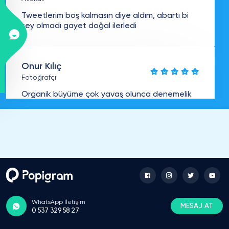
Tweetlerim boş kalmasın diye aldım, abartı bi
şey olmadı gayet doğal ilerledi
Onur Kılıç
Fotoğrafçı
Organik büyüme çok yavaş olunca denemelik
aldım, genel görüntü daha dolu duruyor
Baran Yıldız
E-Ticaret Uzmanı
Denemek için aldım, süreç hızlı ilerledi ekstra
uğraştırmadı
WhatsApp İletişim
MESAJ AT
0 537 329 58 27
Elif Korkmaz