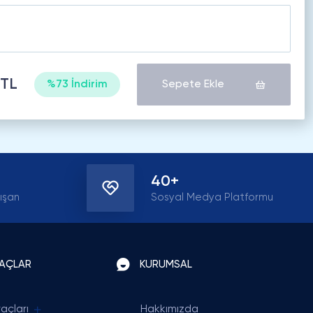
 TL
%73 İndirim
Sepete Ekle
40+
ışan
Sosyal Medya Platformu
RAÇLAR
KURUMSAL
açları
Hakkımızda