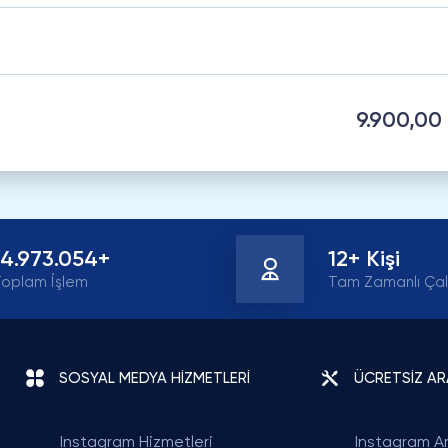
9.900,00
14.973.054+
12+ Kişi
oplam İşlem
Tam Zamanlı Çal
SOSYAL MEDYA HİZMETLERİ
ÜCRETSİZ A
Instagram Hizmetleri
Instagram Ar