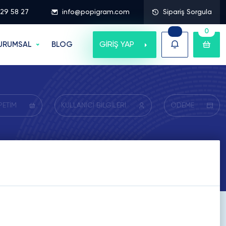
329 58 27
info@popigram.com
Sipariş Sorgula
0
GİRİŞ YAP
URUMSAL
BLOG
PETİM
KULLANICI BİLGİLERİ
ÖDEME