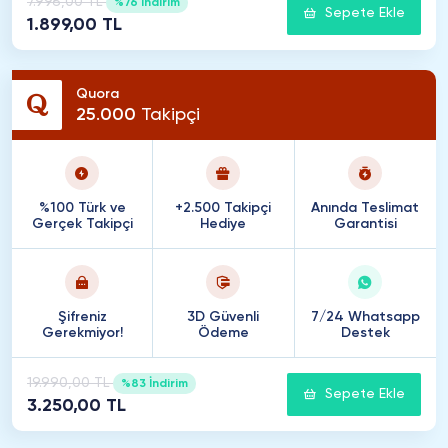
7.996,00 TL
%76 İndirim
Sepete Ekle
1.899,00 TL
Quora
25
.
000
Takipçi
%100 Türk ve
+2.500 Takipçi
Anında Teslimat
Gerçek Takipçi
Hediye
Garantisi
Şifreniz
3D Güvenli
7/24 Whatsapp
Gerekmiyor!
Ödeme
Destek
19.990,00 TL
%83 İndirim
Sepete Ekle
3.250,00 TL