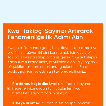
Kwai Takipçi Sayınızı Artırarak
Fenomenliğe İlk Adımı Atın
Kwai platformunda geniş bir kitleye hitap etmek ve
profilinizin güvenilirliğini kanıtlamak için güçlü bir
takipçi sayısına sahip olmanız gerekir.
Kwai takipçi
satın alma
hizmetimiz, profilinize olan ilgiyi organik
bir şekilde artırarak markanızı güçlendirir. Süreci
başlatmak için şu adımları takip edebilirsiniz:
Platformu Keşfedin:
Kwai üzerindeki büyüme
hedeflerinize uygun tüm çözümleri
Kwai
hizmetleri
sayfamızda inceleyin.
Kitleye Hükmedin:
Profilinizin takipçi hacmini