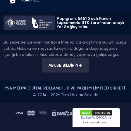
KURUMSAL
hizmetleride cok iyi davrandi bize gecenin bi
yarisi olmasina ragmen.
Popigram; 5651 Sayılı Kanun
kapsamında BTK tarafından onaylı
Yer Sağlayıcı'dır.
Emre Tekin
Yazılım Geliştirici
Bu sebeple içerikleri kontrol etme ya da araştırma yükümlülüğü
Sistemin altyapısı çok sağlam çalışıyor. Test
yoktur. Hukuka ve mevzuata aykırı olduğunu düşündüğünüz
amaçlı ufak bir alım yaptım, Kwai bot hesapları
içeriği bize bildirin. Kısa sürede dönüş yapmaya çalışacağız.
hemen fark edip siler normalde ama
Popigram'ın gönderdiği datanın kalitesi yüksek.
ABUSE BİLDİRİN
3 haftadır tık yok, stabil bir şekilde duruyorlar.
YSA MEDYA DİJİTAL REKLAMCILIK VE YAZILIM LİMİTED ŞİRKETİ.
Ece Koç
© 2014 - 2026 Tüm Hakları Saklıdır.
Tiyatro Oyuncusu
Sahnede veya kuliste çektiğim eğlenceli
videoları paylaşıyordum ama izlenmeler
Bu Sayfa
DMCA ile
yerlerdeydi. Popigram ekibi gerçekten işini
korunmaktadır.
layıkıyla yapıyor! Satın aldıktan yarım saat