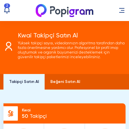
2
Kwai Takipçi Satın Al
Yüksek takipçi sayısı, videolarınızın algoritma tarafından daha
fazla önerilmesine yardımcı olur. Profesyonel bir profil imajı
oluşturmak ve organik büyümenizi desteklemek için
güvenilir takipçi paketlerimizi inceleyebilirsiniz.
Takipçi Satın Al
Beğeni Satın Al
Kwai
50
Takipçi