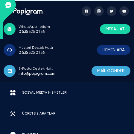
sorunsuz bitti.
Elif Sönmez
WhatsApp İletişim
MESAJ AT
Psikolojik Danışman
0 535 525 01 56
Kısa motivasyon videoları ve günlük psikolojik
tavsiyeler ürettiğim kanalımın algoritmada takılı
Müşteri Destek Hattı
HEMEN ARA
0 535 525 01 56
kalmasını engellemek için destek paketi aldım.
Hesabımın o profesyonel görünümü korundu,
sağlanan hizmetin hızından çok memnun
E-Posta Destek Hattı
MAİL GÖNDER
kaldım.
info@popigram.com
SOSYAL MEDYA HİZMETLERİ
Volkan Çelik
Aşçı
restoranda mutfak maceralarını paylasiyoz
ÜCRETSİZ ARAÇLAR
genclerle ama izlenme yoktu hic. baska bi sef
arkadasin tavsiyesiyle popigramdan aldik.
hesabimiza baya canlilik geldi musteri