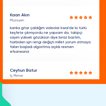
Kaan Akın
Müzisyen
kanka gitar çaldığım videolar kwai'de bi türlü
keşfete çıkmıyordu ne yapsam da. takipçi
sayım yüksek gözüksün diye biraz bastım,
harbiden işin rengi değişti millet yorum atmaya
falan başladı algoritma açıldı resmen
efsanesiniz
Ceyhun Batur
İç Mimar
Ev dekorasyon fikirleri veriyorum. Artık müşteriler
portfolyo yerine direkt sosyal medya
hesaplarımıza bakıyor referans gibi. Kwai
profilimi güçlendirmek için harika bir taktik oldu,
üstelik teslimat gerçekten söyledikleri sürede