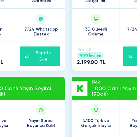
r!
Garantisi
Geçerlidir!
G
li
7/24 Whatsapp
3D Güvenli
7/2
e
Destek
Ödeme
744,48 TL
Sepete
%195 İndirim
Ekle
TL
2.199,00 TL
Kick
0
Canlı Yayın Seyirci
1
.
000
Canlı Yayın 
k)
(
90
dk)
 ve
Yayın Süresi
%100 Türk ve
Ya
eyici
Boyunca Kalır!
Gerçek İzleyici
Boy