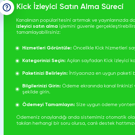
Kick İzleyici Satın Alma Süreci
Kanalınızın popülaritesini artırmak ve yayınlarınızda 
izleyici satın alma
işlemini güvenle gerçekleştirebilirs
tamamlayabilirsiniz:
Hizmetleri Görüntüle:
Öncelikle
Kick hizmetleri
say
Kategorinizi Seçin:
Açılan sayfadan
Kick izleyici
ka
Paketinizi Belirleyin:
İhtiyacınıza en uygun paketi b
Bilgilerinizi Girin:
Ödeme ekranında kanal linkinizi ve
şekilde girin.
Ödemeyi Tamamlayın:
Size uygun ödeme yöntemin
Ödemeniz onaylandığı anda sistemimiz otomatik olarak 
takılan herhangi bir soru olursa, canlı destek hattımız