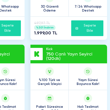
4 Whatsapp
3D Güvenli
7/24 Whatsapp
Destek
Ödeme
Destek
497,97 TL
Sepete
Sepete
%301 İndirim
Ekle
Ekle
1.999,00 TL
Kick
yirci
750
Canlı Yayın Seyirci
(
120
dk)
yın Süresi
%100 Türk ve
Yayın Süresi
unca Kalır!
Gerçek İzleyici
Boyunca Kalır!
lı Teslimat
Paket Süresince
Hızlı Teslimat