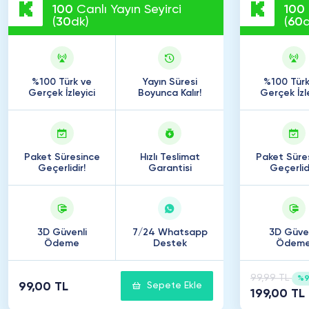
100
Canlı Yayın Seyirci
100
(
30
dk)
(
60
d
%100 Türk ve
Yayın Süresi
%100 Türk
Gerçek İzleyici
Boyunca Kalır!
Gerçek İzl
Paket Süresince
Hızlı Teslimat
Paket Süre
Geçerlidir!
Garantisi
Geçerlidi
3D Güvenli
7/24 Whatsapp
3D Güven
Ödeme
Destek
Ödem
99,99 TL
%9
99,00 TL
Sepete Ekle
199,00 TL