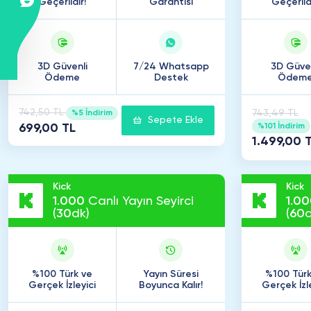
Geçerlidir!
Garantisi
Geçerlidi
3D Güvenli
7/24 Whatsapp
3D Güven
Ödeme
Destek
Ödem
742,50 TL
743,49 TL
%5 İndirim
Sepete Ekle
%101 İndirim
699,00 TL
1.499,00 
Kick
Kick
1
.
000
Canlı Yayın Seyirci
1
.
00
(
30
dk)
(
60
d
%100 Türk ve
Yayın Süresi
%100 Türk
Gerçek İzleyici
Boyunca Kalır!
Gerçek İzl