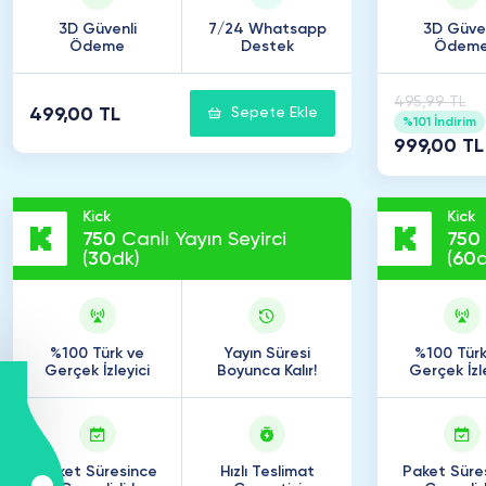
3D Güvenli
7/24 Whatsapp
3D Güven
Ödeme
Destek
Ödem
495,99 TL
499,00 TL
Sepete Ekle
%101 İndirim
999,00 TL
Kick
Kick
750
Canlı Yayın Seyirci
750
(
30
dk)
(
60
d
%100 Türk ve
Yayın Süresi
%100 Türk
Gerçek İzleyici
Boyunca Kalır!
Gerçek İzl
Paket Süresince
Hızlı Teslimat
Paket Süre