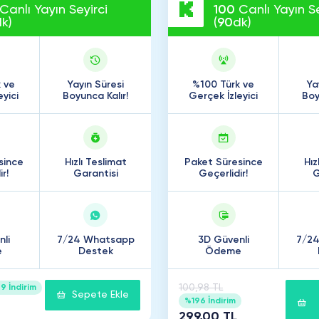
Canlı Yayın Seyirci
100
Canlı Yayın Se
k)
(
90
dk)
 ve
Yayın Süresi
%100 Türk ve
Ya
eyici
Boyunca Kalır!
Gerçek İzleyici
Boy
since
Hızlı Teslimat
Paket Süresince
Hız
r!
Garantisi
Geçerlidir!
G
li
7/24 Whatsapp
3D Güvenli
7/2
e
Destek
Ödeme
100,98 TL
9 İndirim
Sepete Ekle
%196 İndirim
299,00 TL