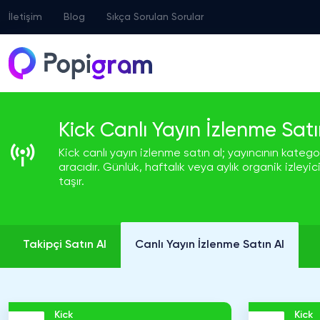
İletişim
Blog
Sıkça Sorulan Sorular
Kick Canlı Yayın İzlenme Satı
Kick canlı yayın izlenme satın al; yayıncının kategor
aracıdır. Günlük, haftalık veya aylık organik izleyi
taşır.
Takipçi Satın Al
Canlı Yayın İzlenme Satın Al
Kick
Kick