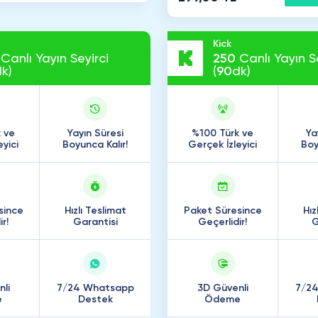
Kick
Canlı Yayın Seyirci
250
Canlı Yayın Se
k)
(
90
dk)
 ve
Yayın Süresi
%100 Türk ve
Ya
eyici
Boyunca Kalır!
Gerçek İzleyici
Boy
since
Hızlı Teslimat
Paket Süresince
Hız
r!
Garantisi
Geçerlidir!
G
li
7/24 Whatsapp
3D Güvenli
7/2
e
Destek
Ödeme