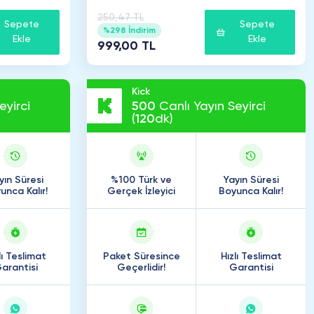
250,47 TL
Sepete
Sepete
%298 İndirim
Ekle
Ekle
999,00 TL
Kick
eyirci
500
Canlı Yayın Seyirci
(
120
dk)
yın Süresi
%100 Türk ve
Yayın Süresi
unca Kalır!
Gerçek İzleyici
Boyunca Kalır!
lı Teslimat
Paket Süresince
Hızlı Teslimat
arantisi
Geçerlidir!
Garantisi