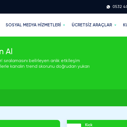
0532 4
SOSYAL MEDYA HİZMETLERİ
ÜCRETSİZ ARAÇLAR
K
n Al
i sıralamasını belirleyen anlık etkileşim
cilerle kanalın trend skorunu doğrudan yukarı
Kick