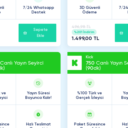
li
7/24 Whatsapp
3D Güvenli
7/2
e
Destek
Ödeme
496,98 TL
Sepete
%201 İndirim
Ekle
1.499,00 TL
Kick
Canlı Yayın Seyirci
750
Canlı Yayın Se
k)
(
90
dk)
 ve
Yayın Süresi
%100 Türk ve
Ya
eyici
Boyunca Kalır!
Gerçek İzleyici
Boy
since
Hızlı Teslimat
Paket Süresince
Hız