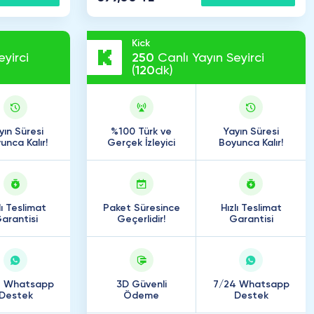
Kick
yirci
250
Canlı Yayın Seyirci
(
120
dk)
yın Süresi
%100 Türk ve
Yayın Süresi
unca Kalır!
Gerçek İzleyici
Boyunca Kalır!
lı Teslimat
Paket Süresince
Hızlı Teslimat
arantisi
Geçerlidir!
Garantisi
4 Whatsapp
3D Güvenli
7/24 Whatsapp
Destek
Ödeme
Destek