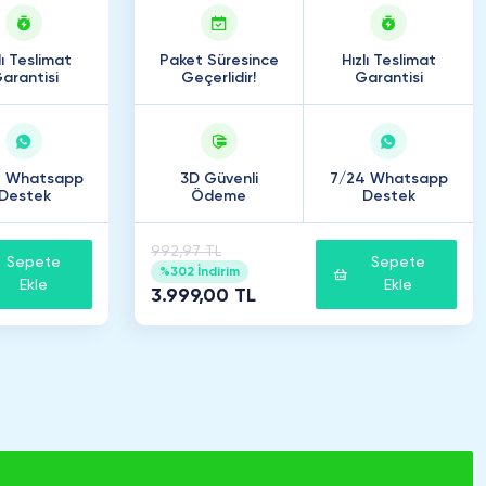
lı Teslimat
Paket Süresince
Hızlı Teslimat
arantisi
Geçerlidir!
Garantisi
4 Whatsapp
3D Güvenli
7/24 Whatsapp
Destek
Ödeme
Destek
992,97 TL
Sepete
Sepete
%302 İndirim
Ekle
Ekle
3.999,00 TL