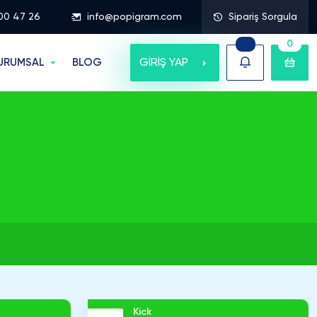
00 47 26
info@popigram.com
Sipariş Sorgula
0
GİRİŞ YAP
URUMSAL
BLOG
Kick