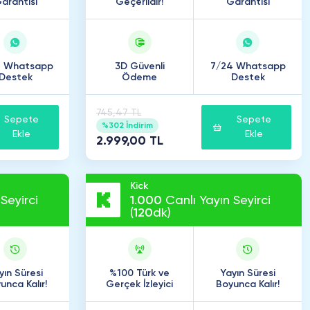
arantisi
Geçerlidir!
Garantisi
4 Whatsapp
3D Güvenli
7/24 Whatsapp
Destek
Ödeme
Destek
745,47 TL
Sepete
Sepete
%302 İndirim
Ekle
Ekle
2.999,00 TL
Kick
Seyirci
1
.
000
Canlı Yayın Seyirci
(
120
dk)
yın Süresi
%100 Türk ve
Yayın Süresi
unca Kalır!
Gerçek İzleyici
Boyunca Kalır!