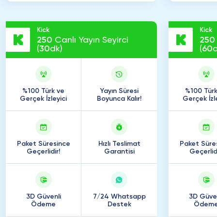
Kick
Kick
250
Canlı Yayın Seyirci
250
(
30
dk)
(
60
d
%100 Türk ve
Yayın Süresi
%100 Türk
Gerçek İzleyici
Boyunca Kalır!
Gerçek İzl
Paket Süresince
Hızlı Teslimat
Paket Süre
Geçerlidir!
Garantisi
Geçerlidi
3D Güvenli
7/24 Whatsapp
3D Güven
Ödeme
Destek
Ödem