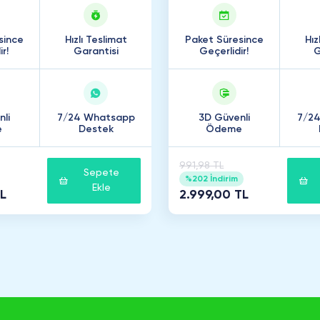
since
Hızlı Teslimat
Paket Süresince
Hız
r!
Garantisi
Geçerlidir!
G
li
7/24 Whatsapp
3D Güvenli
7/2
e
Destek
Ödeme
991,98 TL
Sepete
%202 İndirim
Ekle
TL
2.999,00 TL