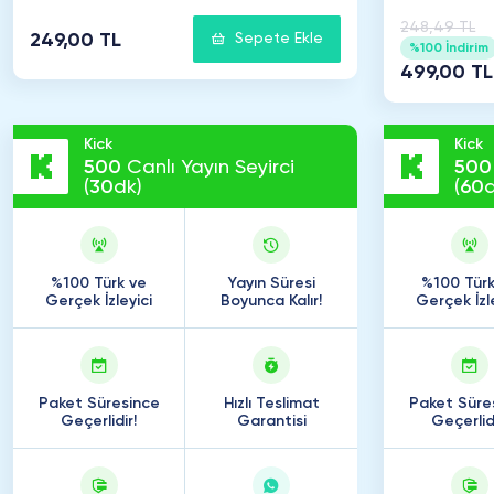
248,49 TL
249,00 TL
Sepete Ekle
%100 İndirim
499,00 TL
Kick
Kick
500
Canlı Yayın Seyirci
500
(
30
dk)
(
60
d
%100 Türk ve
Yayın Süresi
%100 Türk
Gerçek İzleyici
Boyunca Kalır!
Gerçek İzl
Paket Süresince
Hızlı Teslimat
Paket Süre
Geçerlidir!
Garantisi
Geçerlidi