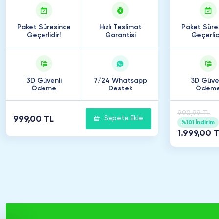
Paket Süresince
Hızlı Teslimat
Paket Süre
Geçerlidir!
Garantisi
Geçerlidi
3D Güvenli
7/24 Whatsapp
3D Güven
Ödeme
Destek
Ödem
990,99 TL
999,00 TL
Sepete Ekle
%101 İndirim
1.999,00 