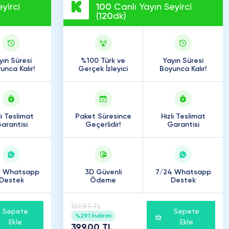
yirci
100
Canlı Yayın Seyirci
(
120
dk)
yın Süresi
%100 Türk ve
Yayın Süresi
unca Kalır!
Gerçek İzleyici
Boyunca Kalır!
lı Teslimat
Paket Süresince
Hızlı Teslimat
arantisi
Geçerlidir!
Garantisi
4 Whatsapp
3D Güvenli
7/24 Whatsapp
Destek
Ödeme
Destek
101,97 TL
Sepete
Sepete
%291 İndirim
Ekle
Ekle
399,00 TL