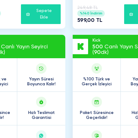
249,48 TL
Sepete
%140 İndirim
Ekle
599,00 TL
Kick
Canlı Yayın Seyirci
500
Canlı Yayın S
k)
(
90
dk)
 ve
Yayın Süresi
%100 Türk ve
Ya
eyici
Boyunca Kalır!
Gerçek İzleyici
Boy
since
Hızlı Teslimat
Paket Süresince
Hız
r!
Garantisi
Geçerlidir!
G