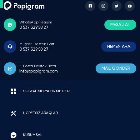
Dijital Pazarlama Müdürü
Ajansımızın yönettiği yeni markalar için hacim
oluşturma aşamasında sürekli kullanıyoruz
WhatsApp İletişim
MESAJ AT
kurumsal e fatura kesilmesi ve 3D secure
0 537 329 58 27
altyapısı şirket süreçlerimiz için çok büyük
kolaylık sağlıyor hızları da gayet başarılı
Müşteri Destek Hattı
HEMEN ARA
0 537 329 58 27
Gizem Arslan
E-Posta Destek Hattı
MAİL GÖNDER
Model
info@popigram.com
Profilin havası değişti resmen sayı artınca
hesaba acayip bi güven geldi düşünenlere
SOSYAL MEDYA HİZMETLERİ
kesinlikle tavsiye ederim
ÜCRETSİZ ARAÇLAR
Emre Koç
Fotoğrafçı
Hesabı gizliden çıkarmayı unutmuşum
KURUMSAL