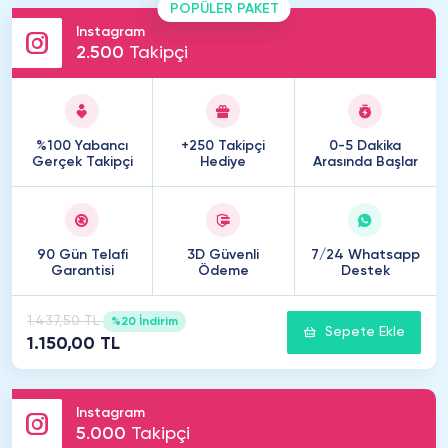
POPÜLER PAKET
Instagram
2
.
500
Takipçi
%100 Yabancı
+250 Takipçi
0-5 Dakika
Gerçek Takipçi
Hediye
Arasında Başlar
90 Gün Telafi
3D Güvenli
7/24 Whatsapp
Garantisi
Ödeme
Destek
1.437,50 TL
%20 İndirim
Sepete Ekle
1.150,00 TL
Instagram
5
.
000
Takipçi