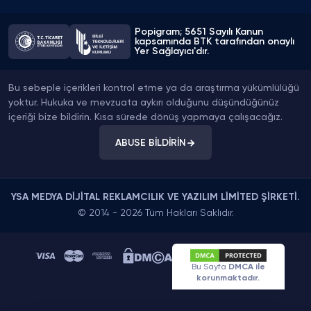
yüklenmedi başta ancak destek ulaşım sağladı
açtım hemen hallettiler anında tamamlandı
alacaklar dikkat etsin gizlideyken gitmiyor
Popigram; 5651 Sayılı Kanun
kapsamında BTK tarafından onaylı
Yer Sağlayıcı'dır.
Hakan Yıldız
Bu sebeple içerikleri kontrol etme ya da araştırma yükümlülüğü
Freelance Yazılımcı
yoktur. Hukuka ve mevzuata aykırı olduğunu düşündüğünüz
içeriği bize bildirin. Kısa sürede dönüş yapmaya çalışacağız.
Gece yarısı havale yaptım 5 dk sürmedi
onaylanması. Sistemi otomatiğe bağlamışlar
ABUSE BİLDİRİN
direkt hesaba geldi takipçiler
YSA MEDYA DİJİTAL REKLAMCILIK VE YAZILIM LİMİTED ŞİRKETİ.
Selin Çelik
© 2014 - 2026 Tüm Hakları Saklıdır.
Güzellik Uzmanı
Ucuz yollu bişey arıyordum tam fp ürünü oldu
sayı yükselince keşfete falan düşmeye başladı
Bu Sayfa
DMCA ile
sayfa organik kitle de geldi arkasından
korunmaktadır.