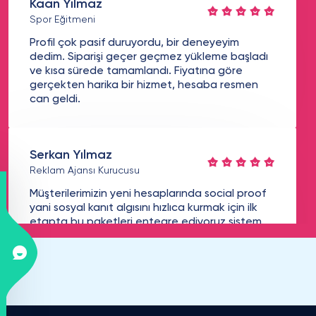
Kaan Yılmaz
Spor Eğitmeni
Profil çok pasif duruyordu, bir deneyeyim
dedim. Siparişi geçer geçmez yükleme başladı
ve kısa sürede tamamlandı. Fiyatına göre
gerçekten harika bir hizmet, hesaba resmen
can geldi.
Serkan Yılmaz
Reklam Ajansı Kurucusu
Müşterilerimizin yeni hesaplarında social proof
yani sosyal kanıt algısını hızlıca kurmak için ilk
etapta bu paketleri entegre ediyoruz sistem
otomatik API ile tıkır tıkır işliyor profesyonel bir
partnerlik oldu
Volkan Demir