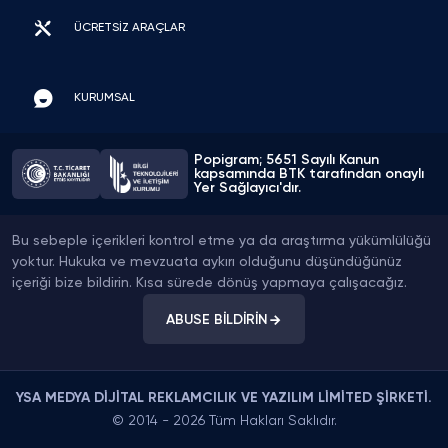
ÜCRETSİZ ARAÇLAR
Emre Şahin
Dijital Pazarlama Uzmanı
Müşteri işletme sayfasında kullandık teslimat
KURUMSAL
planlı ilerledi herhangi bir sorun yaşamadık
Popigram; 5651 Sayılı Kanun
kapsamında BTK tarafından onaylı
Buse Aydın
Yer Sağlayıcı'dır.
Butik Mağaza Sahibi
Bu sebeple içerikleri kontrol etme ya da araştırma yükümlülüğü
Sayfamın daha profesyonel görünmesi için
yoktur. Hukuka ve mevzuata aykırı olduğunu düşündüğünüz
tercih ettim hizmet anlatıldığı gibi tamamlandı
içeriği bize bildirin. Kısa sürede dönüş yapmaya çalışacağız.
ABUSE BİLDİRİN
Murat Can
Oto Ekspertiz Uzmanı
İlk defa bu hizmeti kullandım sipariş sonrası
YSA MEDYA DİJİTAL REKLAMCILIK VE YAZILIM LİMİTED ŞİRKETİ.
değerlendirmeler düzenli şekilde gelmeye
© 2014 - 2026 Tüm Hakları Saklıdır.
başladı