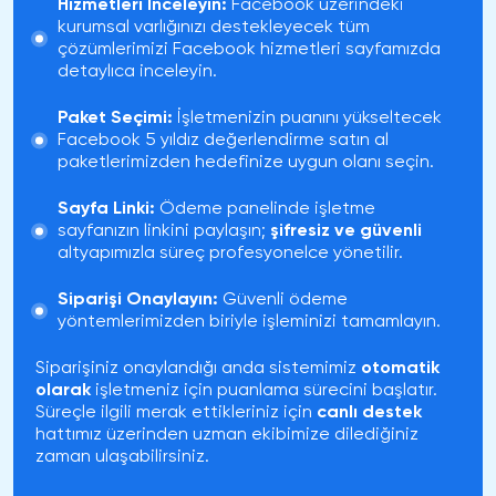
Hizmetleri İnceleyin:
Facebook üzerindeki
kurumsal varlığınızı destekleyecek tüm
çözümlerimizi
Facebook hizmetleri
sayfamızda
detaylıca inceleyin.
Paket Seçimi:
İşletmenizin puanını yükseltecek
Facebook 5 yıldız değerlendirme satın al
paketlerimizden hedefinize uygun olanı seçin.
Sayfa Linki:
Ödeme panelinde işletme
sayfanızın linkini paylaşın;
şifresiz ve güvenli
altyapımızla süreç profesyonelce yönetilir.
Siparişi Onaylayın:
Güvenli ödeme
yöntemlerimizden biriyle işleminizi tamamlayın.
Siparişiniz onaylandığı anda sistemimiz
otomatik
olarak
işletmeniz için puanlama sürecini başlatır.
Süreçle ilgili merak ettikleriniz için
canlı destek
hattımız üzerinden uzman ekibimize dilediğiniz
zaman ulaşabilirsiniz.