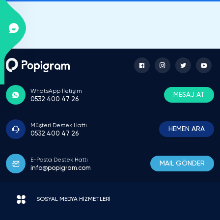
Facebook işletme profilimde kullandım
değerlendirmeler geldikçe sayfa daha aktif
görünmeye başladı
Kaan Özdemir
Restoran İşletmecisi
WhatsApp İletişim
İşletme sayfam için satın aldım sipariş
MESAJ AT
0532 400 47 26
oluşturduktan sonra süreç otomatik ilerledi
gayet başarılıydı
Müşteri Destek Hattı
HEMEN ARA
0532 400 47 26
Sibel Yılmaz
E-Posta Destek Hattı
Diş Kliniği Asistanı
MAİL GÖNDER
info@popigram.com
5 yıldız değerlendirme hizmeti beklediğimden
hızlı başladı sayfanın güveni açısından güzel
katkı sağladı
SOSYAL MEDYA HİZMETLERİ