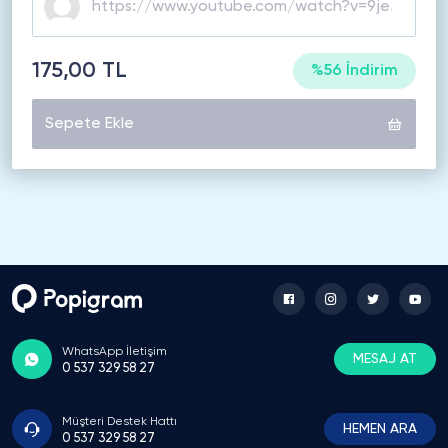
175,00 TL
%56 İndirim
Sepete Ekle
WhatsApp İletişim
MESAJ AT
0 537 329 58 27
Müşteri Destek Hattı
HEMEN ARA
0 537 329 58 27