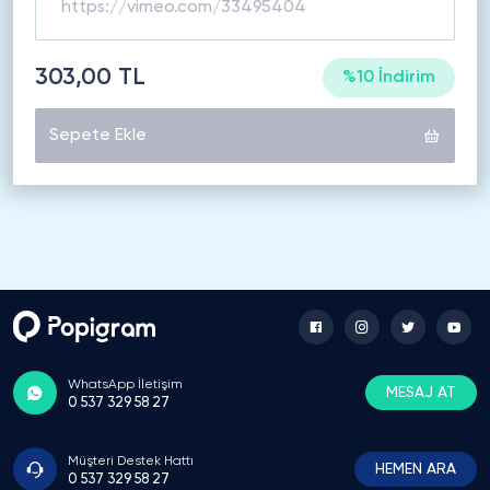
303,00 TL
%10 İndirim
Sepete Ekle
WhatsApp İletişim
MESAJ AT
0 537 329 58 27
Müşteri Destek Hattı
HEMEN ARA
0 537 329 58 27