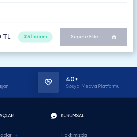
0 TL
%5 İndirim
Sepete Ekle
40+
ışan
Sosyal Medya Platformu
RAÇLAR
KURUMSAL
açları
Hakkımızda