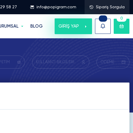
329 58 27
info@popigram.com
Sipariş Sorgula
0
GİRİŞ YAP
URUMSAL
BLOG
PETİM
KULLANICI BİLGİLERİ
ÖDEME