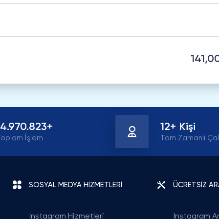
141,0
14.970.823+
12+ Kişi
oplam İşlem
Tam Zamanlı Çal
SOSYAL MEDYA HİZMETLERİ
ÜCRETSİZ A
Instagram Hizmetleri
Instagram Ar