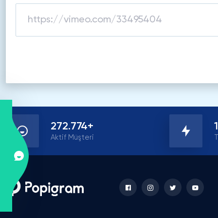
272.774+
Aktif Müşteri
T