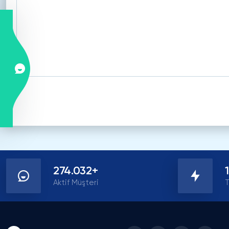
274.032+
Aktif Müşteri
T