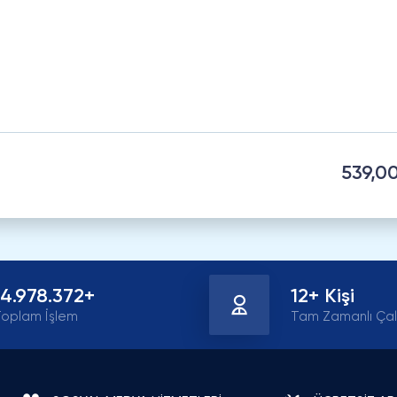
539,0
14.978.372+
12+ Kişi
oplam İşlem
Tam Zamanlı Çal