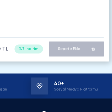
0 TL
%7 İndirim
Sepete Ekle
40+
ışan
Sosyal Medya Platformu