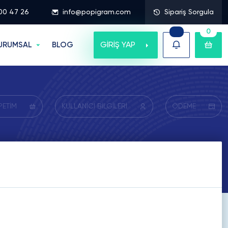
00 47 26
info@popigram.com
Sipariş Sorgula
0
GİRİŞ YAP
URUMSAL
BLOG
PETİM
KULLANICI BİLGİLERİ
ÖDEME