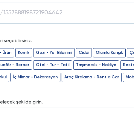
 seçebilirsiniz.
 - Ürün
Komik
Gezi - Yer Bildirimi
Ciddi
Olumlu Karışık
Ço
uaför - Berber
Otel - Tur - Tatil
Taşımacılık - Nakliye
Rest
nkul
İç Mimar - Dekorasyon
Araç Kiralama - Rent a Car
Mobi
elecek şekilde girin.