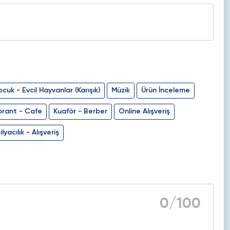
cuk - Evcil Hayvanlar (Karışık)
Müzik
Ürün İnceleme
orant - Cafe
Kuaför - Berber
Online Alışveriş
lyacılık - Alışveriş
0
/100