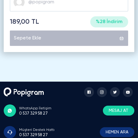
189,00 TL
%28 İndirim
Sepete Ekle
WhatsApp İletişim
MESAJ AT
0 537 329 58 27
Müşteri Destek Hattı
HEMEN ARA
0 537 329 58 27