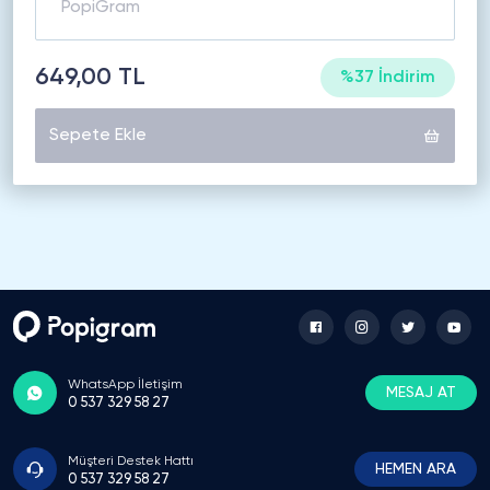
649,00 TL
%37 İndirim
Sepete Ekle
WhatsApp İletişim
MESAJ AT
0 537 329 58 27
Müşteri Destek Hattı
HEMEN ARA
0 537 329 58 27