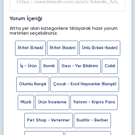
Yorum İçeriği
Altta yer alan kategorilere tıklayarak hazır yorum
metinleri seçebilirsiniz.
İltifat (Erkek)
İltifat (Kadın)
Ünlü (Erkek-Kadın)
İş - Ürün
Komik
Gezi - Yer Bildirimi
Ciddi
Olumlu Karışık
Çocuk - Evcil Hayvanlar (Karışık)
Müzik
Ürün İnceleme
Yatırım - Kripto Para
Pet Shop - Veteriner
Kuaför - Berber