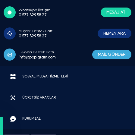
WhatsApp İletişim
MESAJ AT
0 537 329 58 27
Müşteri Destek Hattı
HEMEN ARA
0 537 329 58 27
E-Posta Destek Hattı
MAİL GÖNDER
info@popigram.com
SOSYAL MEDYA HİZMETLERİ
ÜCRETSİZ ARAÇLAR
KURUMSAL