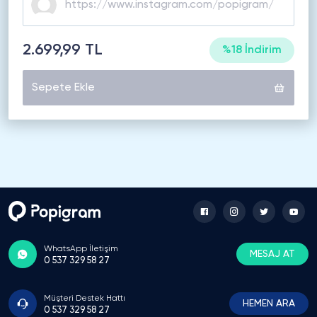
2.699,99 TL
%18 İndirim
Sepete Ekle
WhatsApp İletişim
MESAJ AT
0 537 329 58 27
Müşteri Destek Hattı
HEMEN ARA
0 537 329 58 27