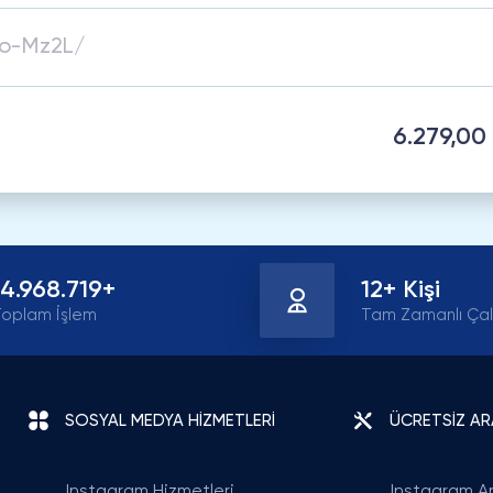
6.279,00
14.968.719+
12+ Kişi
oplam İşlem
Tam Zamanlı Çal
SOSYAL MEDYA HİZMETLERİ
ÜCRETSİZ A
Instagram Hizmetleri
Instagram Ar