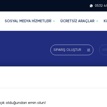
0532 4
SOSYAL MEDYA HİZMETLERİ
ÜCRETSİZ ARAÇLAR
K
SİPARİŞ OLUŞTUR
SE
e açık olduğundan emin olun!