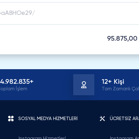
95.875,00
14.982.835+
12+ Kişi
oplam İşlem
Tam Zamanlı Çal
SOSYAL MEDYA HİZMETLERİ
ÜCRETSİZ A
Instagram Hizmetleri
Instagram Ar