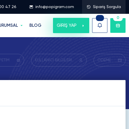
00 47 26
info@popigram.com
Sipariş Sorgula
0
GİRİŞ YAP
URUMSAL
BLOG
PETİM
KULLANICI BİLGİLERİ
ÖDEME