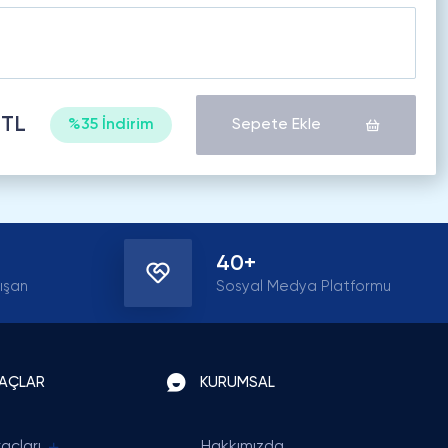
 TL
%35 İndirim
Sepete Ekle
40+
ışan
Sosyal Medya Platformu
RAÇLAR
KURUMSAL
açları
Hakkımızda