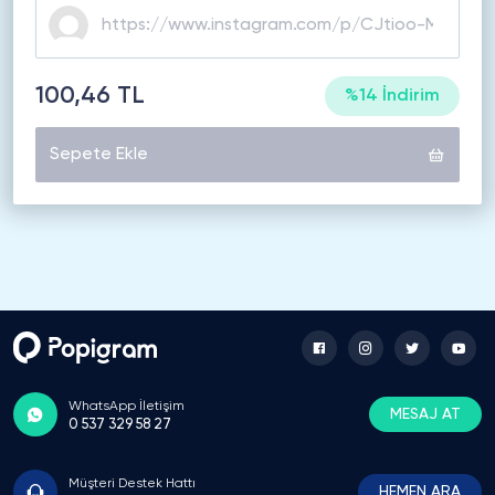
100,46 TL
%14 İndirim
Sepete Ekle
WhatsApp İletişim
MESAJ AT
0 537 329 58 27
Müşteri Destek Hattı
HEMEN ARA