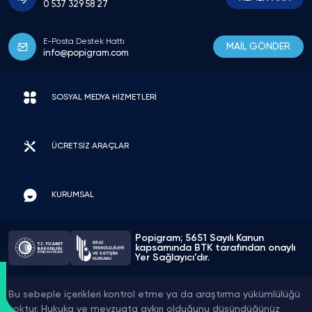
0 537 329 58 27
E-Posta Destek Hattı
MAİL GÖNDER
info@popigram.com
SOSYAL MEDYA HİZMETLERİ
ÜCRETSİZ ARAÇLAR
KURUMSAL
Popigram; 5651 Sayılı Kanun
kapsamında BTK tarafından onaylı
Yer Sağlayıcı'dır.
Bu sebeple içerikleri kontrol etme ya da araştırma yükümlülüğü
yoktur. Hukuka ve mevzuata aykırı olduğunu düşündüğünüz