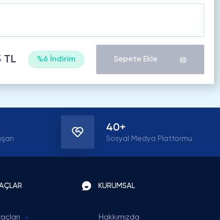
 TL
%6 İndirim
Sepete Ekle
40+
ışan
Sosyal Medya Platformu
RAÇLAR
KURUMSAL
açları
Hakkımızda