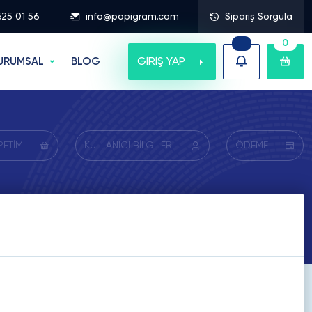
525 01 56
info@popigram.com
Sipariş Sorgula
0
GİRİŞ YAP
URUMSAL
BLOG
PETİM
KULLANICI BİLGİLERİ
ÖDEME