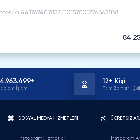
84,25
14.963.499+
12+ Kişi
oplam İşlem
Tam Zamanlı Çal
SOSYAL MEDYA HİZMETLERİ
ÜCRETSİZ A
Instagram Hizmetleri
Instagram Ar