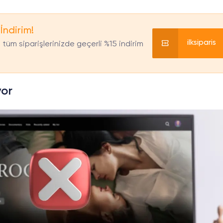
 İndirim!
ilksiparis
tüm siparişlerinizde geçerli %15 indirim
yor