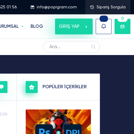
525 01 56
info@popigram.com
Sipariş Sorgula
0
GİRİŞ YAP
URUMSAL
BLOG
POPÜLER İÇERİKLER
2026