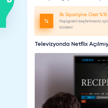
İlk Siparişine Özel %15
Popigram’ı keşfetmeniz için 
bizden!
Televizyonda Netflix Açılmı