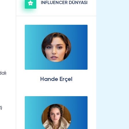
INFLUENCER DÜNYASI
alı
Hande Erçel
ış