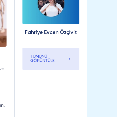
Fahriye Evcen Özçivit
TÜMÜNÜ
GÖRÜNTÜLE
 ve
in,