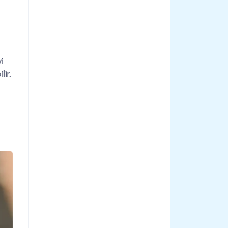
i
ir.