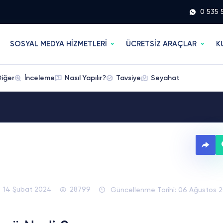
0 535 
SOSYAL MEDYA HİZMETLERİ
ÜCRETSİZ ARAÇLAR
K
Diğer
İnceleme
Nasıl Yapılır?
Tavsiye
Seyahat
14 Şubat 2024
28799
Güncellenme Tarihi: 06 Ağustos 