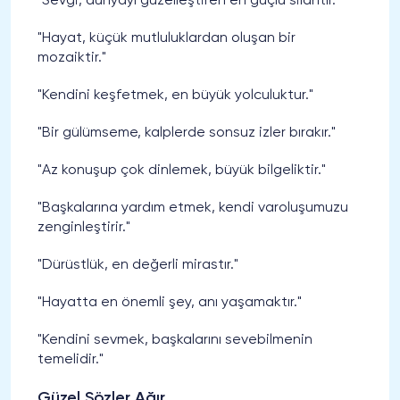
"Sevgi, dünyayı güzelleştiren en güçlü silahtır."
"Hayat, küçük mutluluklardan oluşan bir
mozaiktir."
"Kendini keşfetmek, en büyük yolculuktur."
"Bir gülümseme, kalplerde sonsuz izler bırakır."
"Az konuşup çok dinlemek, büyük bilgeliktir."
"Başkalarına yardım etmek, kendi varoluşumuzu
zenginleştirir."
"Dürüstlük, en değerli mirastır."
"Hayatta en önemli şey, anı yaşamaktır."
"Kendini sevmek, başkalarını sevebilmenin
temelidir."
Güzel Sözler Ağır