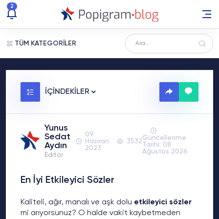
2
TÜM KATEGORİLER
İÇİNDEKİLER
Yunus
09
Sedat
Güncellenme
Haziran
3532
Aydın
Tarihi: 08
2023
Ağustos 2026
Editör
En İyi Etkileyici Sözler
Kaliteli, ağır, manalı ve aşk dolu
etkileyici sözler
mi arıyorsunuz? O halde vakit kaybetmeden