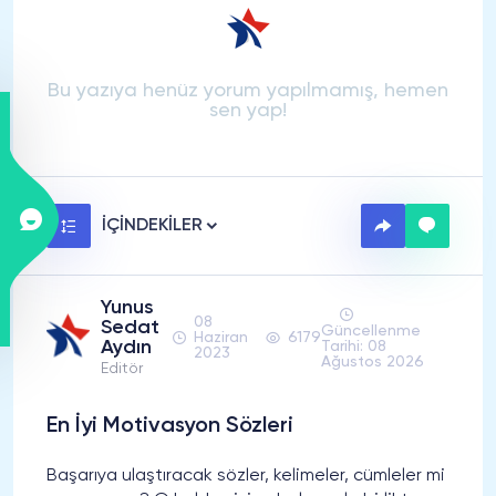
Bu yazıya henüz yorum yapılmamış, hemen
sen yap!
İÇİNDEKİLER
Yunus
08
Sedat
Güncellenme
Haziran
6179
Aydın
Tarihi: 08
2023
Ağustos 2026
Editör
En İyi Motivasyon Sözleri
Başarıya ulaştıracak sözler, kelimeler, cümleler mi