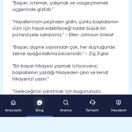
"Başarı, istemek, çalışmak ve vazgeçmemek
üçgeninde gizlidir."
"Hayallerinizin peşinden gidin, çünkü başkalarının
sizin için hayal edebileceği kadar büyük bir
potansiyele sahipsiniz." - Ellen Johnson Sirleaf
"Başarı, düşme sayısından çok, her düştüğünde
tekrar ayağa kalkma becerisidir." - Zig Ziglar
"Bir başarı hikayesi yazmak istiyorsanız,
başkalarının yazdığı hikayeden çıkın ve kendi
hikayenizi yazın."
"Geleceğinizi yaratmak için bugününüzü
değiştirin." - Steve Maraboli
"Bir şey yapmak istiyorsanız, başlamak için en iyi
Anasayfa
Blog
Arama
İletişim
Hesabım
zaman şimdi." - Catherine Pulsifer
"Kendinize güvenin. Ne düşündüğünüze ve